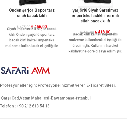
Önden şarjörlü spor tarz
Şarjörlü Siyah Sarsılmaz
silah bacak kılıfı
imperteks lastikli mermili
silah bacak kılıfı
₺
456,00
₺
475,00
Siyah impertex 5 li şarjör bacak
₺
418,00
₺
475,00
Bacak kılıfı kaliteli imperteks
kılıfı Önden şarjörlü spor tarz
malzeme kullanılarak el işciliği ile
bacak kılıfı kaliteli imperteks
üretilmiştir. Kullanımı hareket
malzeme kullanılarak el işciliği ile
kabiliyetine göre dizayn edilmiştir.
üretilmiştir. Kullanımı hareket
Ön ve arkasında iki şer adet adet
kabiliyetine göre dizayn edilmiştir.
ekstra şarjör yeri mevcuttur.
Tek şarjör yeri vardır. Ergonomik
Ergonomik yapısı sayesinde
yapısı sayesinde bacağı sararak
bacağı sararak hareket rahatlığı
hareket rahatlığı sağlamaktadır.
sağlamaktadır. Sarsılmaz, canik,
Sarsılmaz, canik, yavuz, baretta
Profesyoneller için; Profesyonel hizmet veren E-Ticaret Sitesi.
yavuz, baretta cz-75, glock, sig
cz-75, glock, sig sauer, smith
sauer, smith wesson gibi tüm orta
wesson gibi tüm orta ebatlı
ebatlı tabancalara uygundur.
tabancalara uygundur.
Çarşı Cad,Vatan Mahallesi-Bayrampaşa-İstanbul
Telefon : +90 212 613 54 13