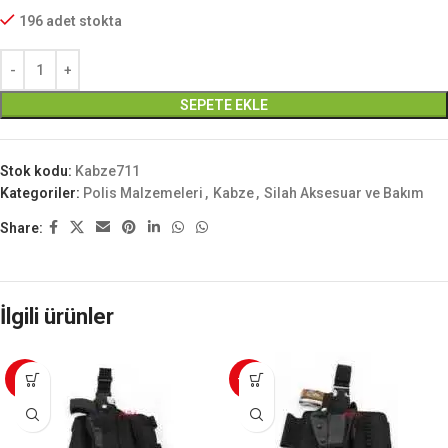
196 adet stokta
SEPETE EKLE
Stok kodu:
Kabze711
Kategoriler:
Polis Malzemeleri
,
Kabze
,
Silah Aksesuar ve Bakım
Share:
İlgili ürünler
-4%
-12%