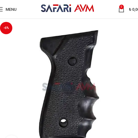
0
MENU
₺
0,0
-6%