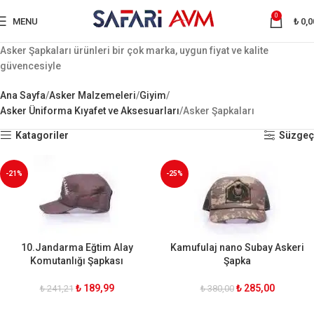
0
MENU
₺
0,0
Asker Şapkaları ürünleri bir çok marka, uygun fiyat ve kalite
güvencesiyle
Ana Sayfa
Asker Malzemeleri
Giyim
Asker Üniforma Kıyafet ve Aksesuarları
Asker Şapkaları
Katagoriler
Süzgeç
-21%
-25%
10.Jandarma Eğtim Alay
Kamufulaj nano Subay Askeri
Komutanlığı Şapkası
Şapka
₺
189,99
₺
285,00
₺
241,21
₺
380,00