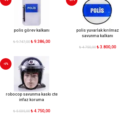
polis görev kalkanı
polis yuvarlak kırılmaz
savunma kalkanı
₺
9.386,00
₺
9.747,00
₺
3.800,00
₺
4.750,00
-6%
robocop savunma kaskı cte
infaz koruma
₺
4.750,00
₺
5.035,00