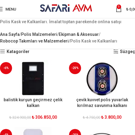
0
MENU
₺
0,0
Polis Kask ve Kalkanları. İmalat toptan parekende onlina satışı
Ana Sayfa
Polis Malzemeleri
Ekipman & Aksesuar
Robocop Takımları ve Malzemeleri
Polis Kask ve Kalkanları
Katagoriler
Süzgeç
-6%
-20%
balistik kurşun geçirmez çelik
çevik kuvvet polis yuvarlak
kalkan
kırılmaz savunma kalkanı
₺
306.850,00
₺
3.800,00
₺
324.900,00
₺
4.750,00
-4%
-20%