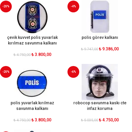
-20%
-4%
çevik kuvvet polis yuvarlak
polis görev kalkanı
kırılmaz savunma kalkanı
₺
9.386,00
₺
9.747,00
₺
3.800,00
₺
4.750,00
-20%
-6%
polis yuvarlak kırılmaz
robocop savunma kaskı cte
savunma kalkanı
infaz koruma
₺
3.800,00
₺
4.750,00
₺
4.750,00
₺
5.035,00