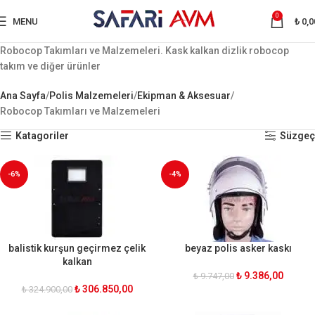
0
MENU
₺
0,0
Robocop Takımları ve Malzemeleri. Kask kalkan dizlik robocop
takım ve diğer ürünler
Ana Sayfa
Polis Malzemeleri
Ekipman & Aksesuar
Robocop Takımları ve Malzemeleri
Katagoriler
Süzgeç
-6%
-4%
balistik kurşun geçirmez çelik
beyaz polis asker kaskı
kalkan
₺
9.386,00
₺
9.747,00
₺
306.850,00
₺
324.900,00