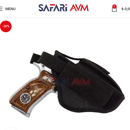
0
MENU
₺
0,0
-20%