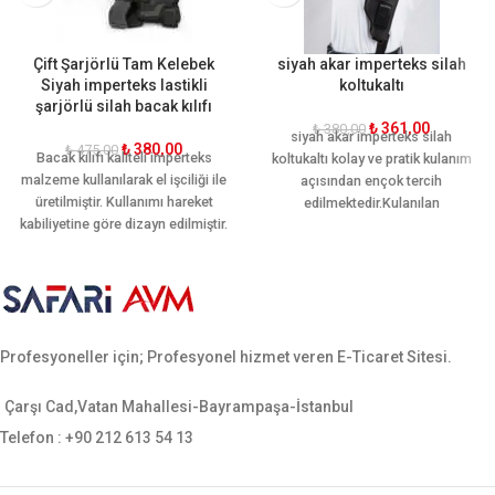
Çift Şarjörlü Tam Kelebek
siyah akar imperteks silah
Siyah imperteks lastikli
koltukaltı
şarjörlü silah bacak kılıfı
₺
361,00
₺
380,00
siyah akar imperteks silah
₺
380,00
₺
475,00
Bacak kılıfı kaliteli imperteks
koltukaltı kolay ve pratik kulanım
malzeme kullanılarak el işciliği ile
açısından ençok tercih
üretilmiştir. Kullanımı hareket
edilmektedir.Kulanılan
kabiliyetine göre dizayn edilmiştir.
malzemesi sayesinde kalitesini
Ön ve arkasında bir şer adet adet
ortaya koymuştur
ekstra şarjör yeri mevcuttur.
Ergonomik yapısı sayesinde
bacağı sararak hareket rahatlığı
sağlamaktadır. Sarsılmaz, canik,
Profesyoneller için; Profesyonel hizmet veren E-Ticaret Sitesi.
yavuz, baretta cz-75, glock, sig
sauer, smith wesson gibi tüm orta
ebatlı tabancalara uygundur.
Çarşı Cad,Vatan Mahallesi-Bayrampaşa-İstanbul
Telefon : +90 212 613 54 13