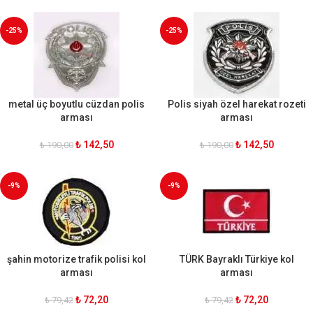
-25%
-25%
metal üç boyutlu cüzdan polis
Polis siyah özel harekat rozeti
arması
arması
₺
142,50
₺
142,50
₺
190,00
₺
190,00
-9%
-9%
şahin motorize trafik polisi kol
TÜRK Bayraklı Türkiye kol
arması
arması
₺
72,20
₺
72,20
₺
79,42
₺
79,42