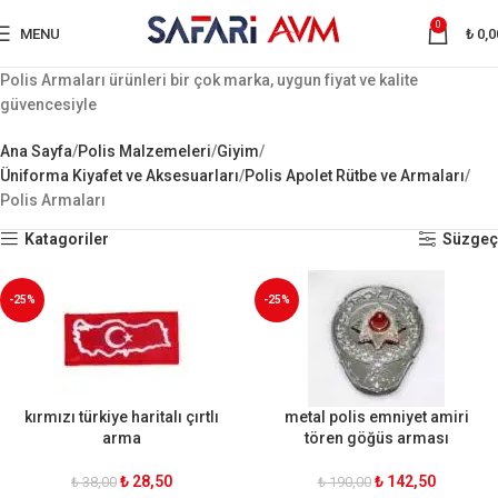
0
MENU
₺
0,0
Polis Armaları ürünleri bir çok marka, uygun fiyat ve kalite
güvencesiyle
Ana Sayfa
Polis Malzemeleri
Giyim
Üniforma Kiyafet ve Aksesuarları
Polis Apolet Rütbe ve Armaları
Polis Armaları
Katagoriler
Süzgeç
-25%
-25%
kırmızı türkiye haritalı çırtlı
metal polis emniyet amiri
arma
tören göğüs arması
₺
28,50
₺
142,50
₺
38,00
₺
190,00