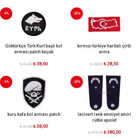
-9%
-25%
Göktürkçe Türk Kurt başlı kol
kırmızı türkiye haritalı çırtlı
arması patch küçük
arma
₺
38,00
₺
28,50
₺
41,80
₺
38,00
-9%
-20%
kuru kafa kol arması patch
lacivert renk emniyet amiri
rütbe apolet
₺
38,00
₺
41,80
₺
380,00
₺
475,00