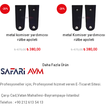
-20%
-20%
metal komiser yardımcısı
metal Komiser yardımcısı
rütbe apoleti
rütbe apoleti
₺
380,00
₺
380,00
₺
475,00
₺
475,00
Daha Fazla Ürün
Profesyoneller için; Profesyonel hizmet veren E-Ticaret Sitesi.
Çarşı Cad,Vatan Mahallesi-Bayrampaşa-İstanbul
Telefon : +90 212 613 54 13