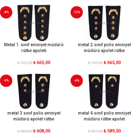
-8%
-13%
Metal 1. sınıf emniyet müdürü
metal 2.sınıf polis emniyet
rütbe apoleti
müdürü apolet rütbe
₺
665,00
₺
665,00
₺
722,00
₺
760,00
-9%
-6%
metal 3.sınıf polis emniyet
metal 4.sınıf polis emniyet
müdürü apolet rütbe
müdürü rütbe apolet
₺
608,00
₺
589,00
₺
665,00
₺
627,00