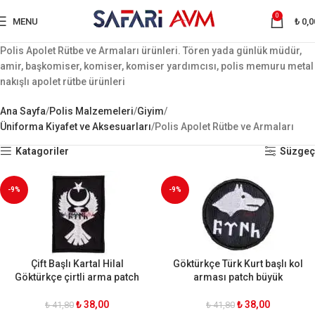
0
MENU
₺
0,0
Polis Apolet Rütbe ve Armaları ürünleri. Tören yada günlük müdür,
amir, başkomiser, komiser, komiser yardımcısı, polis memuru metal
nakışlı apolet rütbe ürünleri
Ana Sayfa
Polis Malzemeleri
Giyim
Üniforma Kiyafet ve Aksesuarları
Polis Apolet Rütbe ve Armaları
Katagoriler
Süzgeç
-9%
-9%
Çift Başlı Kartal Hilal
Göktürkçe Türk Kurt başlı kol
Göktürkçe çirtli arma patch
arması patch büyük
₺
38,00
₺
38,00
₺
41,80
₺
41,80