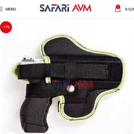
0
MENU
₺
0,0
-17%