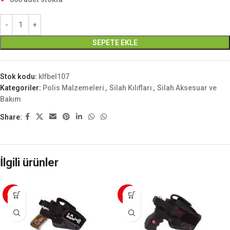
SEPETE EKLE
Stok kodu:
klfbel107
Kategoriler:
Polis Malzemeleri
,
Silah Kılıfları
,
Silah Aksesuar ve
Bakım
Share:
İlgili ürünler
-20%
-20%