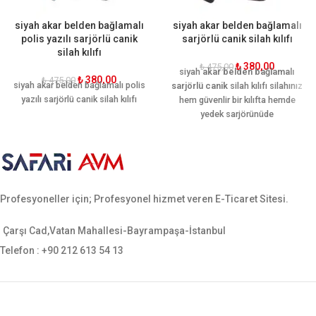
siyah akar belden bağlamalı
siyah akar belden bağlamalı
polis yazılı sarjörlü canik
sarjörlü canik silah kılıfı
silah kılıfı
₺
380,00
₺
475,00
siyah
akar belden bağlamalı
₺
380,00
₺
475,00
siyah akar belden bağlamalı polis
sarjörlü canik
silah kılıfı silahınız
yazılı sarjörlü canik silah kılıfı
hem güvenlir bir kılıfta hemde
yedek sarjörünüde
koyabileceğiniz bir silah kılıfı eski
ve yeni canik sf uygundur.
Profesyoneller için; Profesyonel hizmet veren E-Ticaret Sitesi.
Çarşı Cad,Vatan Mahallesi-Bayrampaşa-İstanbul
Telefon : +90 212 613 54 13