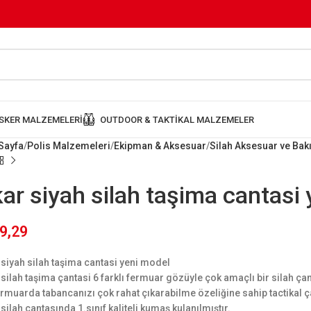
SKER MALZEMELERI
OUTDOOR & TAKTIKAL MALZEMELER
Sayfa
Polis Malzemeleri
Ekipman & Aksesuar
Silah Aksesuar ve Ba
ar siyah silah taşima cantasi
9,29
 siyah silah taşima cantasi yeni model
 silah taşima çantasi 6 farklı fermuar gözüyle çok amaçlı bir silah çan
fermuarda tabancanızı çok rahat çıkarabilme özeliğine sahip tactikal ç
 silah çantasında 1.sınıf kaliteli kumaş kulanılmıştır.