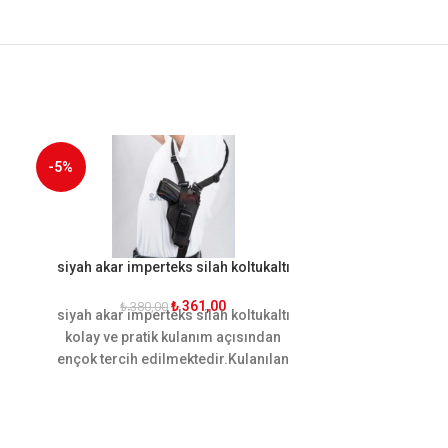
-5%
-25%
siyah akar imperteks silah koltukaltı
siyah tam kel
₺
361,00
₺
380,00
siyah akar imperteks silah koltukaltı
₺
38
siyah tam kel
kolay ve pratik kulanım açısından
silah kılıfı p
ençok tercih edilmektedir.Kulanılan
k
malzemesi sayesinde kalitesini ortaya
koymuştur