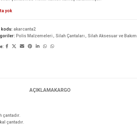
ta yok
 kodu:
akarcanta2
goriler:
Polis Malzemeleri
,
Silah Çantaları
,
Silah Aksesuar ve Bakım
e:
AÇIKLAMA
KARGO
h çantadır.
kal çantadır.