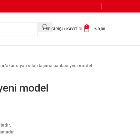
0
ÜYE GIRIŞI / KAYIT OL
₺
0,00
kım
akar siyah silah taşima cantasi yeni model
 yeni model
tadır.
antadır.