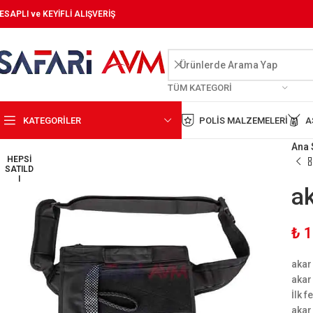
ESAPLI ve KEYİFLİ ALIŞVERİŞ
TÜM KATEGORI
KATEGORİLER
POLIS MALZEMELERI
A
Ana 
HEPSI
SATILD
I
ak
₺
1
akar
akar
İlk 
akar