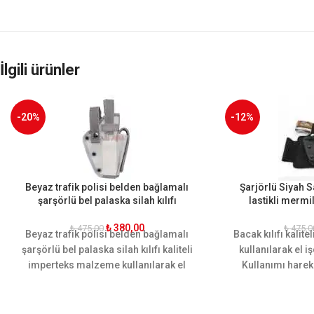
İlgili ürünler
-20%
-12%
Beyaz trafik polisi belden bağlamalı
Şarjörlü Siyah 
şarşörlü bel palaska silah kılıfı
lastikli mermil
₺
380,00
₺
475,00
₺
475,0
Beyaz trafik polisi belden bağlamalı
Bacak kılıfı kali
şarşörlü bel palaska silah kılıfı kaliteli
kullanılarak el işc
imperteks malzeme kullanılarak el
Kullanımı harek
işciliği ile üretilmiştir. Kullanımı
dizayn edilmiştir
hareket kabiliyetine göre dizayn
şer adet adet 
edilmiştir. Tek şarjör yeri vardır.
mevcuttur. E