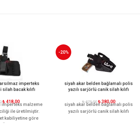
-20%
Sarsılmaz imperteks
siyah akar belden bağlamalı polis
i silah bacak kılıfı
yazılı sarjörlü canik silah kılıfı
₺
418,00
₺
380,00
0
₺
475,00
teli imperteks malzeme
siyah akar belden bağlamalı polis
iliği ile üretilmiştir.
yazılı sarjörlü canik silah kılıfı
et kabiliyetine göre
. Ön ve arkasında iki
ekstra şarjör yeri
rgonomik yapısı