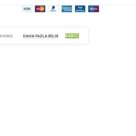
ersiniz.
KABUL
DAHA FAZLA BILGI