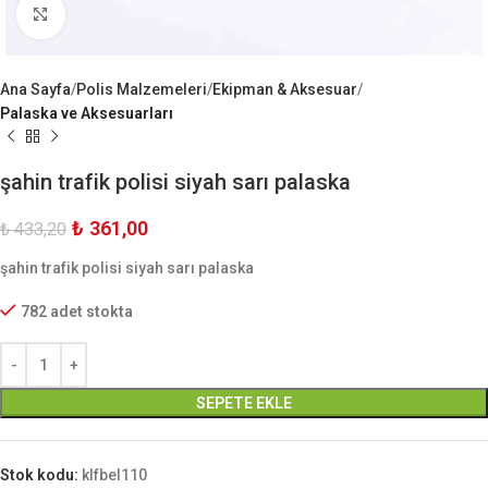
Büyük Göster
Ana Sayfa
Polis Malzemeleri
Ekipman & Aksesuar
Palaska ve Aksesuarları
şahin trafik polisi siyah sarı palaska
₺
361,00
₺
433,20
şahin trafik polisi siyah sarı palaska
782 adet stokta
SEPETE EKLE
Stok kodu:
klfbel110