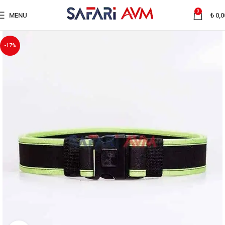
0
MENU
₺
0,0
-17%