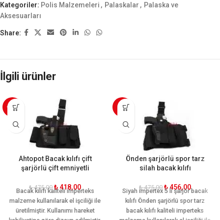
Kategoriler:
Polis Malzemeleri
,
Palaskalar
,
Palaska ve
Aksesuarları
Share:
İlgili ürünler
-12%
-4%
Ahtopot Bacak kılıfı çift
Önden şarjörlü spor tarz
şarjörlü çift emniyetli
silah bacak kılıfı
₺
418,00
₺
456,00
₺
475,00
₺
475,00
Bacak kılıfı kaliteli imperteks
Siyah impertex 5 li şarjör bacak
malzeme kullanılarak el işciliği ile
kılıfı Önden şarjörlü spor tarz
üretilmiştir. Kullanımı hareket
bacak kılıfı kaliteli imperteks