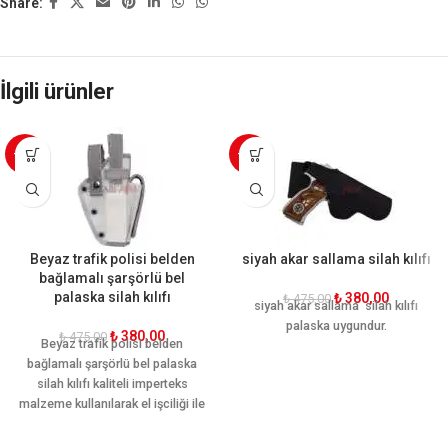
Share:
İlgili ürünler
-20%
-20%
Beyaz trafik polisi belden
siyah akar sallama silah kılıfı
bağlamalı şarşörlü bel
palaska silah kılıfı
₺
380,00
₺
475,00
siyah akar sallama silah kılıfı
palaska uygundur.
₺
380,00
₺
475,00
Beyaz trafik polisi belden
bağlamalı şarşörlü bel palaska
silah kılıfı kaliteli imperteks
malzeme kullanılarak el işciliği ile
üretilmiştir. Kullanımı hareket
kabiliyetine göre dizayn edilmiştir.