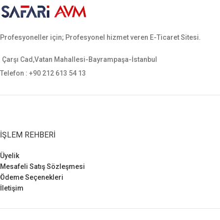
Tek şarjör yeri vardır. Ergonomik
yapısı sayesinde palaskayı
sararak hareket rahatlığı
Profesyoneller için; Profesyonel hizmet veren E-Ticaret Sitesi.
sağlamaktadır. Sarsılmaz, canik,
yavuz, baretta cz-75, glock, sig
sauer, smith wesson gibi tüm orta
Çarşı Cad,Vatan Mahallesi-Bayrampaşa-İstanbul
ebatlı tabancalara uygundur.
Telefon : +90 212 613 54 13
İŞLEM REHBERI
Üyelik
Mesafeli Satış Sözleşmesi
Ödeme Seçenekleri
İletişim