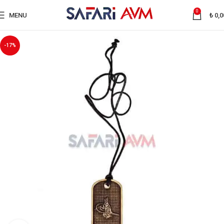
0
MENU
₺
0,0
-17%