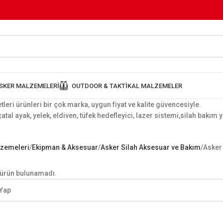
SKER MALZEMELERI
OUTDOOR & TAKTIKAL MALZEMELER
leri ürünleri bir çok marka, uygun fiyat ve kalite güvencesiyle.
çatal ayak, yelek, eldiven, tüfek hedefleyici, lazer sistemi,silah bakım 
lzemeleri
Ekipman & Aksesuar
Asker Silah Aksesuar ve Bakım
Asker 
 ürün bulunamadı.