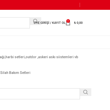
0
ÜYE GIRIŞI / KAYIT OL
₺
0,00
yaği,harbi setleri,outdor ,askeri askı siistemleri vb
Silah Bakım Setleri