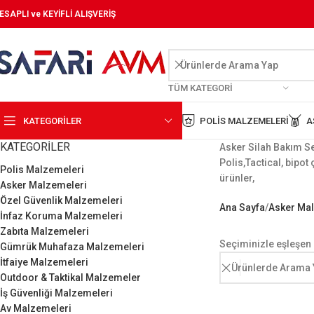
ESAPLI ve KEYİFLİ ALIŞVERİŞ
TÜM KATEGORI
KATEGORİLER
POLIS MALZEMELERI
A
KATEGORILER
Asker Silah Bakım Set
Polis,Tactical, bipot 
Polis Malzemeleri
ürünler,
Asker Malzemeleri
Özel Güvenlik Malzemeleri
Ana Sayfa
Asker Ma
İnfaz Koruma Malzemeleri
Zabıta Malzemeleri
Seçiminizle eşleşen
Gümrük Muhafaza Malzemeleri
İtfaiye Malzemeleri
Outdoor & Taktikal Malzemeler
İş Güvenliği Malzemeleri
Av Malzemeleri