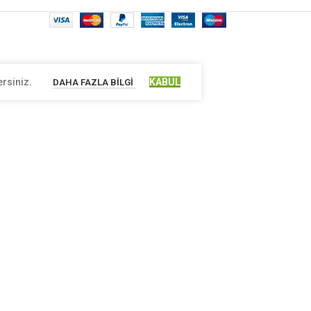
ersiniz.
KABUL
DAHA FAZLA BILGI