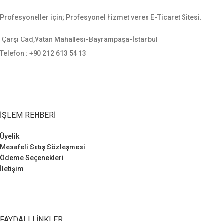
%50Polyester Ripstop kumaştan
Profesyoneller için; Profesyonel hizmet veren E-Ticaret Sitesi.
üretilmiştir. Renk solma yönünden
birçok kumaşa göre çok
dayanıklıdır. Boya İndanttren
Çarşı Cad,Vatan Mahallesi-Bayrampaşa-İstanbul
boyalıdır. 112 sağlik acil
Telefon : +90 212 613 54 13
pantolonu rikstop yan ceplidir.
112 sağlik acil pantolonu
pantolon toptan sipariş alınır.
Not:beden ölçünüzü bilmiyorsanız
metreyle belinizin etrafını ölçe
bilirsiniz.
İŞLEM REHBERI
Ayrıca bedenlerimiz standart
Kumaş pantolonun bedeniyle
aynıdır.
Üyelik
YIKAMA TALİMATI: ÜRÜNÜ
Mesafeli Satış Sözleşmesi
LÜTFEN 30 C* TERS ÇEVİRİP
Ödeme Seçenekleri
YIKAYINIZ.
İletişim
FAYDALI LINKLER