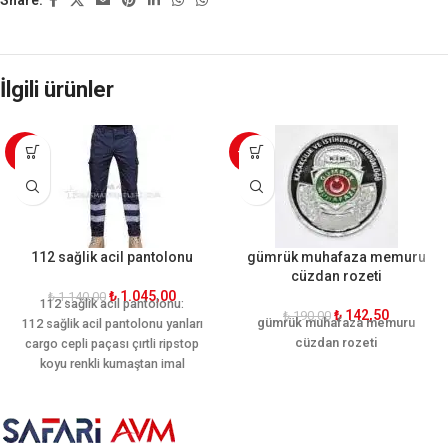
Share:
İlgili ürünler
-8%
-25%
112 sağlik acil pantolonu
gümrük muhafaza memuru
cüzdan rozeti
₺
1.045,00
₺
1.140,00
112 sağlik acil pantolonu:
₺
142,50
₺
190,00
gümrük muhafaza memuru
112 sağlik acil pantolonu yanları
cüzdan rozeti
cargo cepli paçası çırtli ripstop
koyu renkli kumaştan imal
edilmiştir lacivert 112 sağlik acil
pantolonu dört mevsim
giyilebilir.Ayrıca kadro ekipte
kulanabileceği %50 Cotton