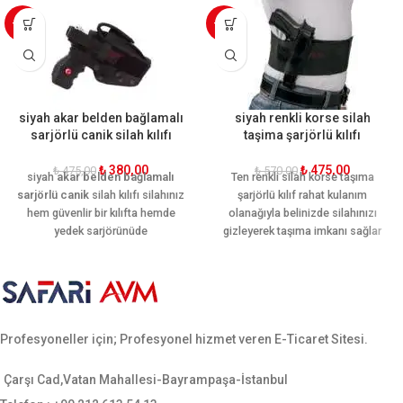
-20%
-17%
siyah akar belden bağlamalı
siyah renkli korse silah
sarjörlü canik silah kılıfı
taşima şarjörlü kılıfı
₺
380,00
₺
475,00
₺
475,00
₺
570,00
siyah
akar belden bağlamalı
Ten renkli silah korse taşıma
sarjörlü canik
silah kılıfı silahınız
şarjörlü kılıf rahat kulanım
hem güvenlir bir kılıfta hemde
olanağıyla belinizde silahınızı
yedek sarjörünüde
gizleyerek taşıma imkanı sağlar
koyabileceğiniz bir silah kılıfı eski
ve yeni canik sf uygundur.
Profesyoneller için; Profesyonel hizmet veren E-Ticaret Sitesi.
Çarşı Cad,Vatan Mahallesi-Bayrampaşa-İstanbul