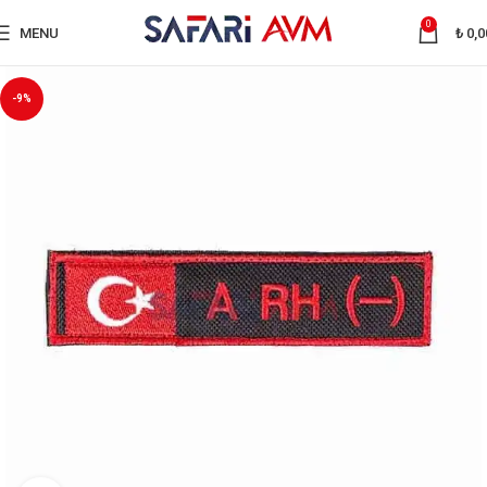
0
MENU
₺
0,0
-9%