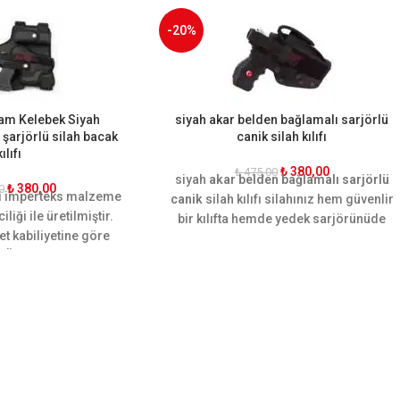
-20%
 Tam Kelebek Siyah
siyah akar belden bağlamalı sarjörlü
i şarjörlü silah bacak
canik silah kılıfı
kılıfı
₺
380,00
₺
475,00
siyah
akar belden bağlamalı sarjörlü
₺
380,00
0
teli imperteks malzeme
canik
silah kılıfı silahınız hem güvenlir
iliği ile üretilmiştir.
bir kılıfta hemde yedek sarjörünüde
et kabiliyetine göre
koyabileceğiniz bir silah kılıfı eski ve
. Ön ve arkasında bir
yeni canik sf uygundur.
ekstra şarjör yeri
rgonomik yapısı
ğı sararak hareket
maktadır. Sarsılmaz,
etta cz-75, glock, sig
esson gibi tüm orta
calara uygundur.