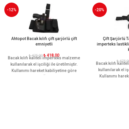
-12%
-20%
Ahtopot Bacak kılıfı çift şarjörlü çift
Çift Şarjörlü
emniyetli
imperteks lastikl
₺
418,00
₺
475,00
Bacak kılıfı kaliteli imperteks malzeme
₺
475,0
Bacak kılıfı kali
kullanılarak el işciliği ile üretilmiştir.
kullanılarak el işc
Kullanımı hareket kabiliyetine göre
Kullanımı harek
dizayn edilmiştir. Ön ve arkasında iki
dizayn edilmiştir
şer adet adet ekstra şarjör yeri
şer adet adet 
mevcuttur. Ergonomik yapısı
mevcuttur. E
sayesinde bacağı sararak hareket
sayesinde baca
rahatlığı sağlamaktadır. Sarsılmaz,
rahatlığı sağla
canik, yavuz, baretta cz-75, glock, sig
canik, yavuz, bar
sauer, smith wesson gibi tüm orta
sauer, smith w
ebatlı tabancalara uygundur.
ebatlı taban