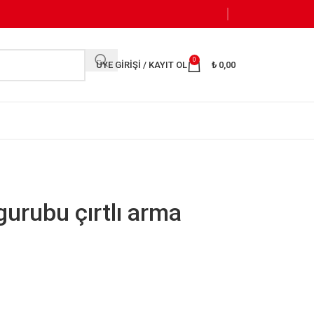
0
ÜYE GIRIŞI / KAYIT OL
₺
0,00
gurubu çırtlı arma