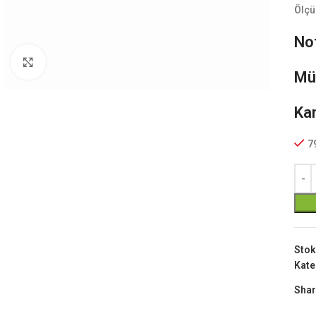
Ölçü
Not
Büyük Göster
Mü
Ka
7
Stok
Kate
Shar