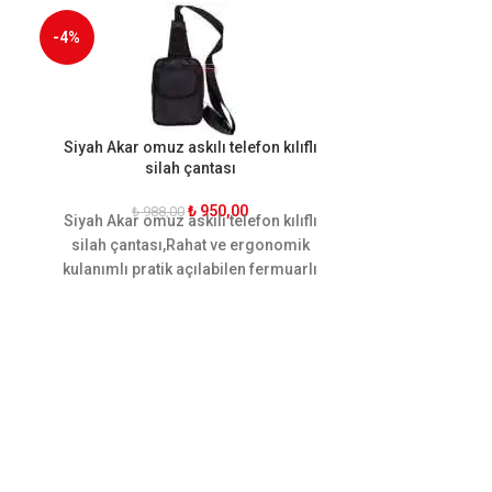
-4%
-17%
Siyah Akar omuz askılı telefon kılıflı
siyah renkli ko
silah çantası
₺
950,00
₺
988,00
₺
57
Siyah Akar
omuz askılı telefon kılıflı
Ten renkli sil
silah çantas
ı,Rahat ve ergonomik
kılıf rahat kul
kulanımlı pratik açılabilen fermuarlı
silahınızı g
Siyah Akar omuz askılı telefon kılıflı
silah çantası
kaliteli ve sağlam
malzemeden
üretilmiştir