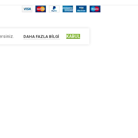
ersiniz.
KABUL
DAHA FAZLA BILGI