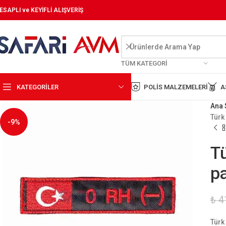
ESAPLI ve KEYİFLİ ALIŞVERİŞ
TÜM KATEGORI
KATEGORİLER
POLIS MALZEMELERI
A
Ana 
Türk
-9%
Tü
p
₺
4
Türk