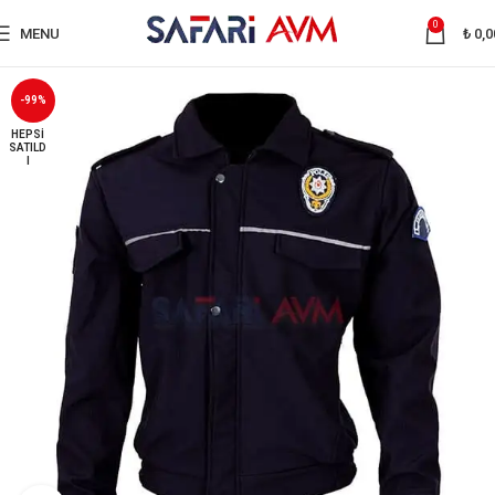
0
MENU
₺
0,0
-99%
HEPSI
SATILD
I