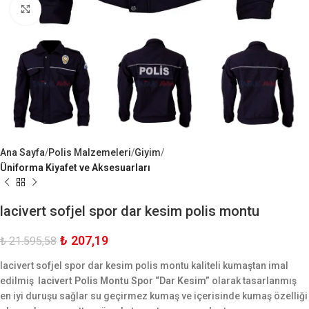
Büyük Göster
Ana Sayfa
Polis Malzemeleri
Giyim
Üniforma Kiyafet ve Aksesuarları
lacivert sofjel spor dar kesim polis montu
₺
207,19
₺
21.595,58
lacivert sofjel spor dar kesim polis montu kaliteli kumaştan imal
edilmiş
lacivert Polis Montu Spor “Dar Kesim”
olarak tasarlanmış
en iyi duruşu sağlar
su geçirmez kumaş
ve içerisinde kumaş özelliği