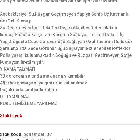
olan polar mevcuttur vücuda tam oturan spor dar tasarım.
Antibakteriyel Su,Rüzgar Geçirmeyen Yapıya Sahip Üç Katmanlı
CorGell Kumaş
Su Geçirmeyen İçerideki Teri Dışarı Atabilen Nefes alabilir
kumaş.Soğuğa Karşı Tam Koruma Sağlayan Termal Polarlı İç
Yapı,Göğüste Gece Görünürlüğü Sağlayan Özel Tasarım Reflektör
Şeritler,Sırtta Gece Görünürlüğü Sağlayan Gizlenebilen Reflektör
Polis yazısı bulunmaktadır.Soğuğu ve Rüzgarı Geçirmeyen Sofjel
kumaştan üretilmiştir.
YIKAMA TALİMATI
30 derecenin altında makinada yıkanabilir
Ağartıcı çamaşırsuyu gibi ürün kullanılmaz
Düşük ısıda tambur kurutma
ÜTÜ YAPILMAZ
KURU TEMİZLEME YAPILMAZ.
Stokta yok
Stok kodu:
polismont137