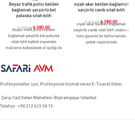
Beyaz trafik polisi belden
siyah akar belden bağlamalı
bağlamalı şarşörlü bel
sarjörlü canik silah kılıfı
palaska silah kılıfı
₺
380,00
₺
475,00
siyah
akar belden bağlamalı
₺
380,00
₺
475,00
Beyaz trafik polisi belden
sarjörlü canik
silah kılıfı silahınız
bağlamalı şarşörlü bel palaska
hem güvenlir bir kılıfta hemde
silah kılıfı kaliteli imperteks
yedek sarjörünüde
malzeme kullanılarak el işciliği ile
koyabileceğiniz bir silah kılıfı eski
üretilmiştir. Kullanımı hareket
ve yeni canik sf uygundur.
kabiliyetine göre dizayn edilmiştir.
Tek şarjör yeri vardır. Ergonomik
yapısı sayesinde palaskayı
sararak hareket rahatlığı
Profesyoneller için; Profesyonel hizmet veren E-Ticaret Sitesi.
sağlamaktadır. Sarsılmaz, canik,
yavuz, baretta cz-75, glock, sig
sauer, smith wesson gibi tüm orta
Çarşı Cad,Vatan Mahallesi-Bayrampaşa-İstanbul
ebatlı tabancalara uygundur.
Telefon : +90 212 613 54 13