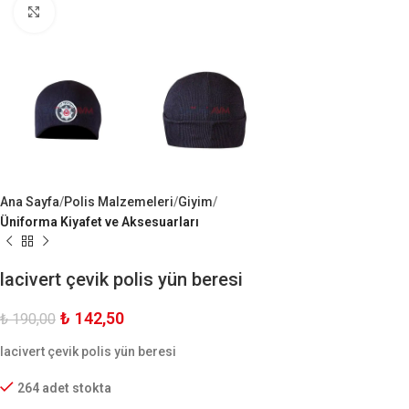
Büyük Göster
Ana Sayfa
Polis Malzemeleri
Giyim
Üniforma Kiyafet ve Aksesuarları
lacivert çevik polis yün beresi
₺
142,50
₺
190,00
lacivert çevik polis yün beresi
264 adet stokta