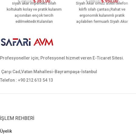
₺
361,00
₺
950,00
₺
380,00
₺
988,00
siyah akar imperteks silah
Siyah Akar
omuz askılı telefon
koltukaltı kolay ve pratik kulanım
kılıflı silah çantas
ı,Rahat ve
açısından ençok tercih
ergonomik kulanımlı pratik
edilmektedir.Kulanılan
açılabilen fermuarlı Siyah Akar
malzemesi sayesinde kalitesini
omuz askılı telefon kılıflı silah
ortaya koymuştur
çantası
kaliteli ve sağlam
malzemeden
üretilmiştir
Profesyoneller için; Profesyonel hizmet veren E-Ticaret Sitesi.
Çarşı Cad,Vatan Mahallesi-Bayrampaşa-İstanbul
Telefon : +90 212 613 54 13
İŞLEM REHBERI
Üyelik