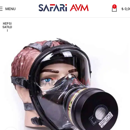
0
MENU
₺
0,0
HEPSI
SATILD
I