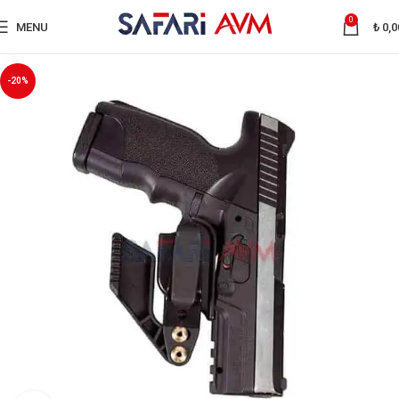
0
MENU
₺
0,0
-20%