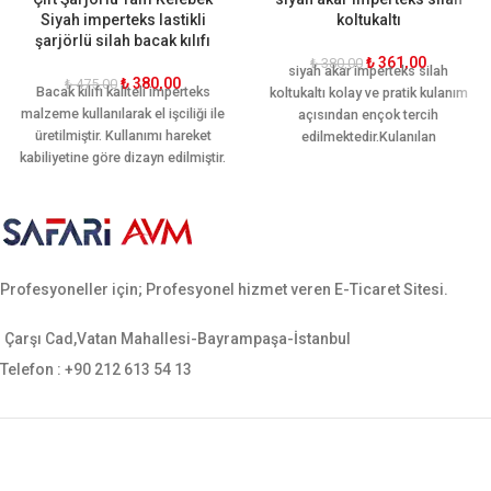
Siyah imperteks lastikli
koltukaltı
şarjörlü silah bacak kılıfı
₺
361,00
₺
380,00
siyah akar imperteks silah
₺
380,00
₺
475,00
Bacak kılıfı kaliteli imperteks
koltukaltı kolay ve pratik kulanım
malzeme kullanılarak el işciliği ile
açısından ençok tercih
üretilmiştir. Kullanımı hareket
edilmektedir.Kulanılan
kabiliyetine göre dizayn edilmiştir.
malzemesi sayesinde kalitesini
Ön ve arkasında bir şer adet adet
ortaya koymuştur
ekstra şarjör yeri mevcuttur.
Ergonomik yapısı sayesinde
bacağı sararak hareket rahatlığı
sağlamaktadır. Sarsılmaz, canik,
Profesyoneller için; Profesyonel hizmet veren E-Ticaret Sitesi.
yavuz, baretta cz-75, glock, sig
sauer, smith wesson gibi tüm orta
ebatlı tabancalara uygundur.
Çarşı Cad,Vatan Mahallesi-Bayrampaşa-İstanbul
Telefon : +90 212 613 54 13