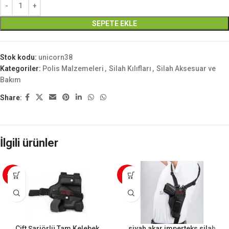
SEPETE EKLE
Stok kodu:
unicorn38
Kategoriler:
Polis Malzemeleri
,
Silah Kılıfları
,
Silah Aksesuar ve
Bakım
Share:
İlgili ürünler
-20%
-5%
Çift Şarjörlü Tam Kelebek
siyah akar imperteks silah