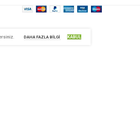
ersiniz.
KABUL
DAHA FAZLA BILGI