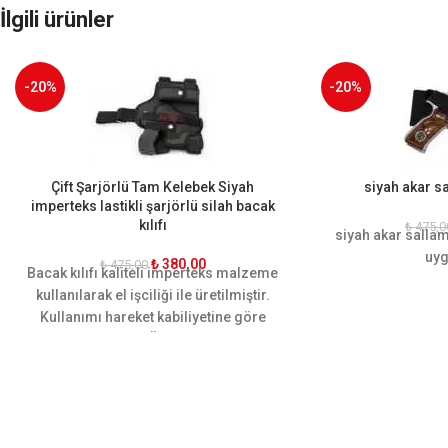
İlgili ürünler
-20%
-20%
Çift Şarjörlü Tam Kelebek Siyah
siyah akar sa
imperteks lastikli şarjörlü silah bacak
kılıfı
₺
475,0
siyah akar sallam
uyg
₺
380,00
₺
475,00
Bacak kılıfı kaliteli imperteks malzeme
kullanılarak el işciliği ile üretilmiştir.
Kullanımı hareket kabiliyetine göre
dizayn edilmiştir. Ön ve arkasında bir
şer adet adet ekstra şarjör yeri
mevcuttur. Ergonomik yapısı
sayesinde bacağı sararak hareket
rahatlığı sağlamaktadır. Sarsılmaz,