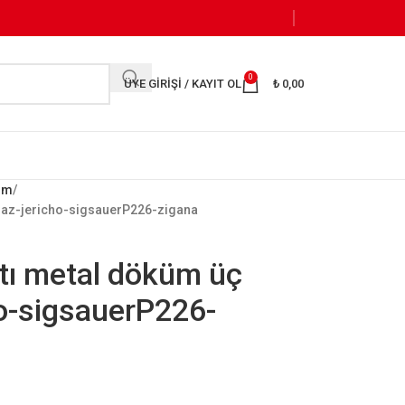
0
ÜYE GIRIŞI / KAYIT OL
₺
0,00
kım
ılmaz-jericho-sigsauerP226-zigana
ltı metal döküm üç
ho-sigsauerP226-