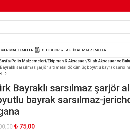
SKER MALZEMELERI
OUTDOOR & TAKTIKAL MALZEMELER
Sayfa
Polis Malzemeleri
Ekipman & Aksesuar
Silah Aksesuar ve Ba
 Bayraklı sarsılmaz şarjör altı metal döküm üç boyutlu bayrak sars
rk Bayraklı sarsılmaz şarjör a
oyutlu bayrak sarsılmaz-jeric
igana
₺
75,00
00,00