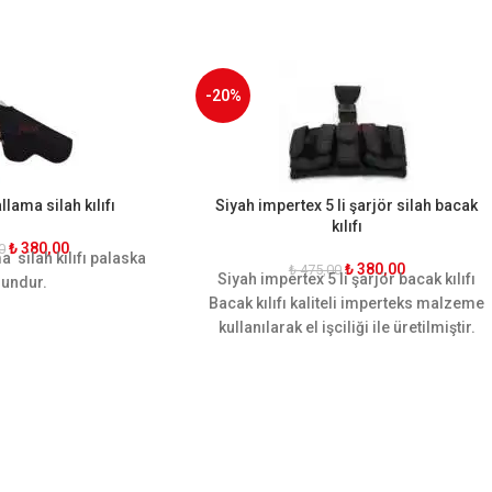
-20%
llama silah kılıfı
Siyah impertex 5 li şarjör silah bacak
kılıfı
₺
380,00
0
a silah kılıfı palaska
₺
380,00
₺
475,00
Siyah impertex 5 li şarjör bacak kılıfı
undur.
Bacak kılıfı kaliteli imperteks malzeme
kullanılarak el işciliği ile üretilmiştir.
Kullanımı hareket kabiliyetine göre
dizayn edilmiştir. 5 adet adet şarjör
yeri mevcuttur. Ergonomik yapısı
sayesinde bacağı sararak hareket
rahatlığı sağlamaktadır. Sarsılmaz,
canik, yavuz, baretta cz-75, glock, sig