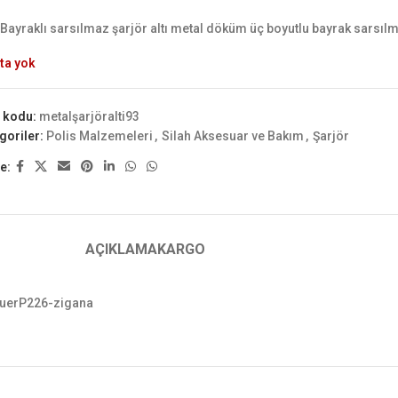
 Bayraklı sarsılmaz şarjör altı metal döküm üç boyutlu bayrak sars
ta yok
 kodu:
metalşarjöralti93
goriler:
Polis Malzemeleri
,
Silah Aksesuar ve Bakım
,
Şarjör
e:
AÇIKLAMA
KARGO
sauerP226-zigana