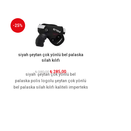
-25%
-13%
siyah şeytan çok yönlü bel palaska
siyah toma am
silah kılıfı
₺
285,00
₺
380,00
₺
38
siyah şeytan çok yönlü bel
siyah toma am
palaska polis logolu şeytan çok yönlü
silah
taşıman
bel palaska silah kılıfı kaliteli imperteks
üründür.Ame
malzeme kullanılarak el işçiliği ile
kılıfıy
üretilmiştir. Kullanımı hareket
kulanabilirsi
kabiliyetine göre dizayn edilmiştir.
gibi diğer si
Ergonomik yapısı sayesinde palaskayı
im
sararak hareket rahatlığı
sağlamaktadır.