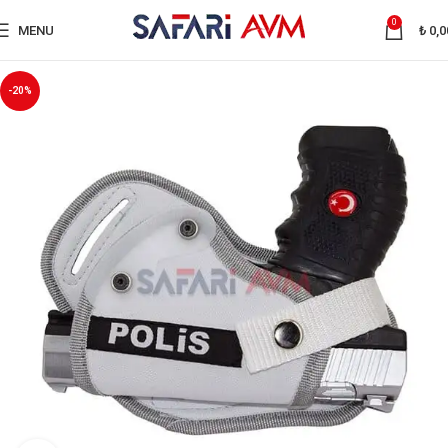
0
MENU
₺
0,0
-20%