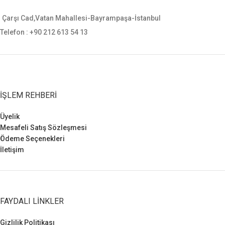
sauer, smith wesson gibi tüm orta
ebatlı tabancalara uygundur.
Çarşı Cad,Vatan Mahallesi-Bayrampaşa-İstanbul
Telefon : +90 212 613 54 13
İŞLEM REHBERI
Üyelik
Mesafeli Satış Sözleşmesi
Ödeme Seçenekleri
İletişim
FAYDALI LINKLER
Gizlilik Politikası