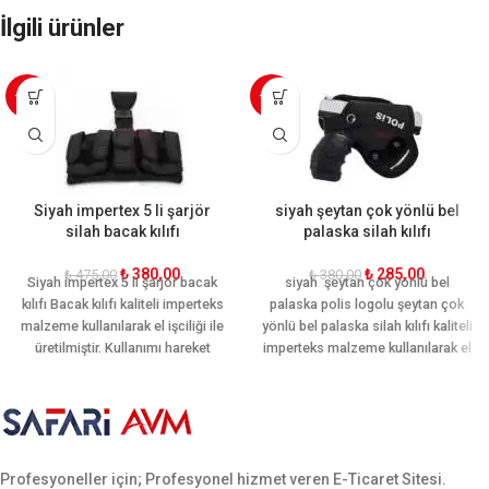
İlgili ürünler
-20%
-25%
Siyah impertex 5 li şarjör
siyah şeytan çok yönlü bel
silah bacak kılıfı
palaska silah kılıfı
₺
380,00
₺
285,00
₺
475,00
₺
380,00
Siyah impertex 5 li şarjör bacak
siyah şeytan çok yönlü bel
kılıfı Bacak kılıfı kaliteli imperteks
palaska polis logolu şeytan çok
malzeme kullanılarak el işciliği ile
yönlü bel palaska silah kılıfı kaliteli
üretilmiştir. Kullanımı hareket
imperteks malzeme kullanılarak el
kabiliyetine göre dizayn edilmiştir.
işçiliği ile üretilmiştir. Kullanımı
5 adet adet şarjör yeri mevcuttur.
hareket kabiliyetine göre dizayn
Ergonomik yapısı sayesinde
edilmiştir. Ergonomik yapısı
bacağı sararak hareket rahatlığı
sayesinde palaskayı sararak
sağlamaktadır. Sarsılmaz, canik,
hareket rahatlığı sağlamaktadır.
Profesyoneller için; Profesyonel hizmet veren E-Ticaret Sitesi.
yavuz, baretta cz-75, glock, sig