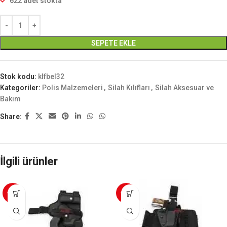
622 adet stokta
SEPETE EKLE
Stok kodu:
klfbel32
Kategoriler:
Polis Malzemeleri
,
Silah Kılıfları
,
Silah Aksesuar ve
Bakım
Share:
İlgili ürünler
-20%
-12%