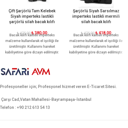
Çift Şarjörlü Tam Kelebek
Şarjörlü Siyah Sarsılmaz
Siyah imperteks lastikli
imperteks lastikli mermili
şarjörlü silah bacak kılıfı
silah bacak kılıfı
₺
380,00
₺
418,00
₺
475,00
₺
475,00
Bacak kılıfı kaliteli imperteks
Bacak kılıfı kaliteli imperteks
malzeme kullanılarak el işciliği ile
malzeme kullanılarak el işciliği ile
üretilmiştir. Kullanımı hareket
üretilmiştir. Kullanımı hareket
kabiliyetine göre dizayn edilmiştir.
kabiliyetine göre dizayn edilmiştir.
Ön ve arkasında bir şer adet adet
Ön ve arkasında iki şer adet adet
ekstra şarjör yeri mevcuttur.
ekstra şarjör yeri mevcuttur.
Ergonomik yapısı sayesinde
Ergonomik yapısı sayesinde
bacağı sararak hareket rahatlığı
bacağı sararak hareket rahatlığı
sağlamaktadır. Sarsılmaz, canik,
sağlamaktadır. Sarsılmaz, canik,
Profesyoneller için; Profesyonel hizmet veren E-Ticaret Sitesi.
yavuz, baretta cz-75, glock, sig
yavuz, baretta cz-75, glock, sig
sauer, smith wesson gibi tüm orta
sauer, smith wesson gibi tüm orta
ebatlı tabancalara uygundur.
ebatlı tabancalara uygundur.
Çarşı Cad,Vatan Mahallesi-Bayrampaşa-İstanbul
Telefon : +90 212 613 54 13