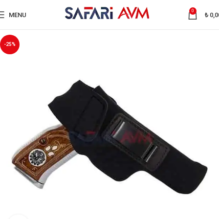
0
MENU
₺
0,0
-25%