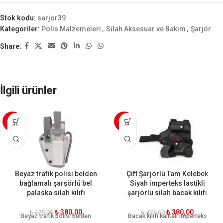
Stok kodu:
sarjor39
Kategoriler:
Polis Malzemeleri
,
Silah Aksesuar ve Bakım
,
Şarjör
Share:
İlgili ürünler
-20%
-20%
Beyaz trafik polisi belden
Çift Şarjörlü Tam Kelebek
bağlamalı şarşörlü bel
Siyah imperteks lastikli
palaska silah kılıfı
şarjörlü silah bacak kılıfı
₺
380,00
₺
380,00
₺
475,00
₺
475,00
Beyaz trafik polisi belden
Bacak kılıfı kaliteli imperteks