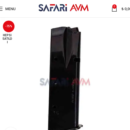
0
MENU
₺
0,0
-75%
HEPSI
SATILD
I