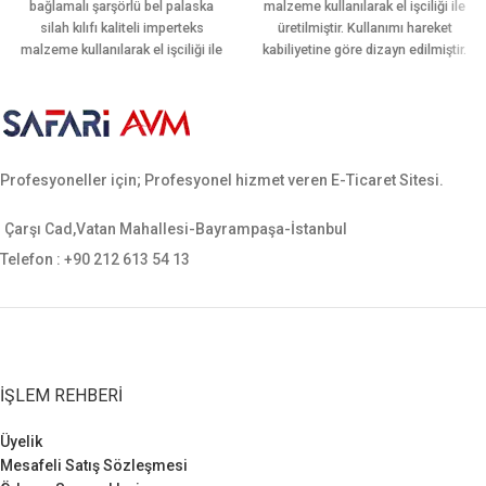
bağlamalı şarşörlü bel palaska
malzeme kullanılarak el işciliği ile
silah kılıfı kaliteli imperteks
üretilmiştir. Kullanımı hareket
malzeme kullanılarak el işciliği ile
kabiliyetine göre dizayn edilmiştir.
üretilmiştir. Kullanımı hareket
Ön ve arkasında bir şer adet adet
kabiliyetine göre dizayn edilmiştir.
ekstra şarjör yeri mevcuttur.
Tek şarjör yeri vardır. Ergonomik
Ergonomik yapısı sayesinde
yapısı sayesinde palaskayı
bacağı sararak hareket rahatlığı
sararak hareket rahatlığı
sağlamaktadır. Sarsılmaz, canik,
Profesyoneller için; Profesyonel hizmet veren E-Ticaret Sitesi.
sağlamaktadır. Sarsılmaz, canik,
yavuz, baretta cz-75, glock, sig
yavuz, baretta cz-75, glock, sig
sauer, smith wesson gibi tüm orta
sauer, smith wesson gibi tüm orta
ebatlı tabancalara uygundur.
Çarşı Cad,Vatan Mahallesi-Bayrampaşa-İstanbul
ebatlı tabancalara uygundur.
Telefon : +90 212 613 54 13
İŞLEM REHBERI
Üyelik
Mesafeli Satış Sözleşmesi