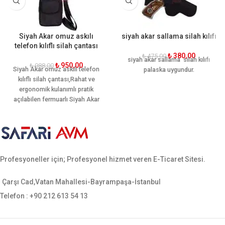
Siyah Akar omuz askılı
siyah akar sallama silah kılıfı
telefon kılıflı silah çantası
₺
380,00
₺
475,00
siyah akar sallama silah kılıfı
₺
950,00
₺
988,00
Siyah Akar
omuz askılı telefon
palaska uygundur.
kılıflı silah çantas
ı,Rahat ve
ergonomik kulanımlı pratik
açılabilen fermuarlı Siyah Akar
omuz askılı telefon kılıflı silah
çantası
kaliteli ve sağlam
malzemeden
üretilmiştir
Profesyoneller için; Profesyonel hizmet veren E-Ticaret Sitesi.
Çarşı Cad,Vatan Mahallesi-Bayrampaşa-İstanbul
Telefon : +90 212 613 54 13