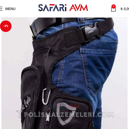
0
MENU
₺
0,0
-4%