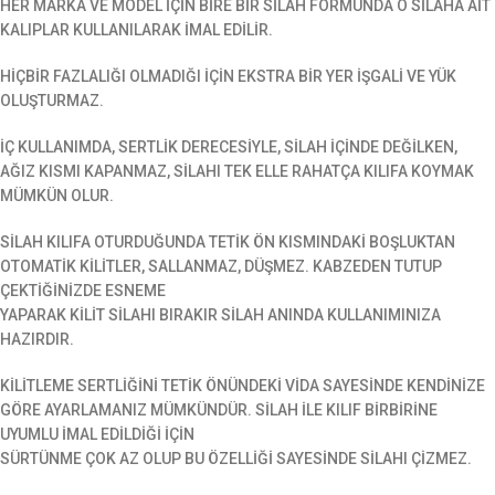
HER MARKA VE MODEL İÇİN BİRE BİR SİLAH FORMUNDA O SİLAHA AİT
KALIPLAR KULLANILARAK İMAL EDİLİR.
HİÇBİR FAZLALIĞI OLMADIĞI İÇİN EKSTRA BİR YER İŞGALİ VE YÜK
OLUŞTURMAZ.
İÇ KULLANIMDA, SERTLİK DERECESİYLE, SİLAH İÇİNDE DEĞİLKEN,
AĞIZ KISMI KAPANMAZ, SİLAHI TEK ELLE RAHATÇA KILIFA KOYMAK
MÜMKÜN OLUR.
SİLAH KILIFA OTURDUĞUNDA TETİK ÖN KISMINDAKİ BOŞLUKTAN
OTOMATİK KİLİTLER, SALLANMAZ, DÜŞMEZ. KABZEDEN TUTUP
ÇEKTİĞİNİZDE ESNEME
YAPARAK KİLİT SİLAHI BIRAKIR SİLAH ANINDA KULLANIMINIZA
HAZIRDIR.
KİLİTLEME SERTLİĞİNİ TETİK ÖNÜNDEKİ VİDA SAYESİNDE KENDİNİZE
GÖRE AYARLAMANIZ MÜMKÜNDÜR. SİLAH İLE KILIF BİRBİRİNE
UYUMLU İMAL EDİLDİĞİ İÇİN
SÜRTÜNME ÇOK AZ OLUP BU ÖZELLİĞİ SAYESİNDE SİLAHI ÇİZMEZ.