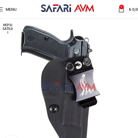
0
MENU
₺
0,0
HEPSI
SATILD
I