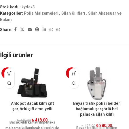
Stok kodu:
kydex3
Kategoriler:
Polis Malzemeleri
,
Silah Kılıfları
,
Silah Aksesuar ve
Bakım
Share:
İlgili ürünler
-12%
-20%
Ahtopot Bacak kılıfı çift
Beyaz trafik polisi belden
şarjörlü çift emniyetli
bağlamalı şarşörlü bel
palaska silah kılıfı
₺
418,00
₺
475,00
Bacak kılıfı kaliteli imperteks
₺
380,00
₺
475,00
Beyaz trafik polisi belden
malzeme kullanılarak el işciliği ile