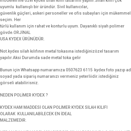
modelelrine özel kydex silah kılıfı tasarımı yapılır.Silah kılıfı çok
uyumlu kullanışlı bir üründür. Sivil kullanıcılar,
güvenlik güçleri, askeri personeller ve ofis subayları için mükemmel
seçim. Her
türlü kullanım için rahat ve konturlu uyum. Dayanıklı siyah polimer
gövde.ORJİNAL
USA KYDEX ÜRÜNÜDÜR.
Not.kydex silah kılıfının mwtal tokasına istediğinizözel tasarım
yapılır.Aksi Durumda sade metal toka gelir
Bunun için Whatsapp numaramıza 0507623 6115 kydex foto yazıp ad
soyad yada sipariş numaranızı vermeniz yeterliidir.istediğiniz
görseli atabilirisniz.
NEDEN POLİMER KYDEX ?
​KYDEX HAM MADDESİ OLAN POLİMER KYDEX SİLAH KILIFI
OLARAK KULLANILABİLECEK EN İDEAL
MALZEMEDİR.