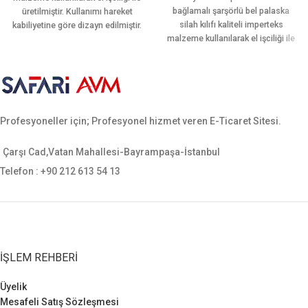
bağlamalı şarşörlü bel palaska
üretilmiştir. Kullanımı hareket
silah kılıfı kaliteli imperteks
kabiliyetine göre dizayn edilmiştir.
malzeme kullanılarak el işciliği ile
Ön ve arkasında iki şer adet adet
üretilmiştir. Kullanımı hareket
ekstra şarjör yeri mevcuttur.
kabiliyetine göre dizayn edilmiştir.
Ergonomik yapısı sayesinde
Tek şarjör yeri vardır. Ergonomik
bacağı sararak hareket rahatlığı
yapısı sayesinde palaskayı
sağlamaktadır. Sarsılmaz, canik,
sararak hareket rahatlığı
yavuz, baretta cz-75, glock, sig
Profesyoneller için; Profesyonel hizmet veren E-Ticaret Sitesi.
sağlamaktadır. Sarsılmaz, canik,
sauer, smith wesson gibi tüm orta
yavuz, baretta cz-75, glock, sig
ebatlı tabancalara uygundur.
sauer, smith wesson gibi tüm orta
Çarşı Cad,Vatan Mahallesi-Bayrampaşa-İstanbul
ebatlı tabancalara uygundur.
Telefon : +90 212 613 54 13
İŞLEM REHBERI
Üyelik
Mesafeli Satış Sözleşmesi