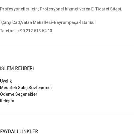
sağlamaktadır. Sarsılmaz, canik,
Profesyoneller için; Profesyonel hizmet veren E-Ticaret Sitesi.
yavuz, baretta cz-75, glock, sig
sauer, smith wesson gibi tüm orta
ebatlı tabancalara uygundur.
Çarşı Cad,Vatan Mahallesi-Bayrampaşa-İstanbul
Telefon : +90 212 613 54 13
İŞLEM REHBERI
Üyelik
Mesafeli Satış Sözleşmesi
Ödeme Seçenekleri
İletişim
FAYDALI LINKLER