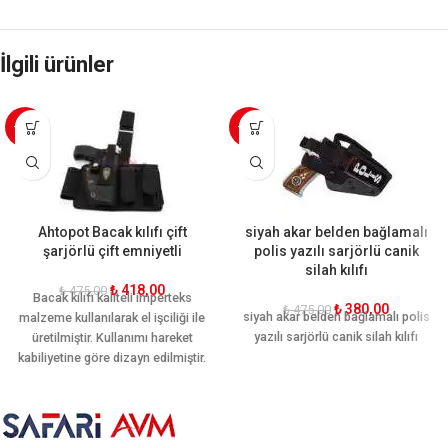
İlgili ürünler
-12%
-20%
Ahtopot Bacak kılıfı çift
siyah akar belden bağlamalı
şarjörlü çift emniyetli
polis yazılı sarjörlü canik
silah kılıfı
₺
418,00
₺
475,00
Bacak kılıfı kaliteli imperteks
₺
380,00
₺
475,00
siyah akar belden bağlamalı polis
malzeme kullanılarak el işciliği ile
yazılı sarjörlü canik silah kılıfı
üretilmiştir. Kullanımı hareket
kabiliyetine göre dizayn edilmiştir.
Ön ve arkasında iki şer adet adet
ekstra şarjör yeri mevcuttur.
Ergonomik yapısı sayesinde
bacağı sararak hareket rahatlığı