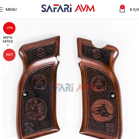
0
MENU
₺
0,0
-77%
HEPSI
SATILD
I
HOT