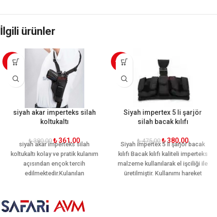
İlgili ürünler
-5%
-20%
siyah akar imperteks silah
Siyah impertex 5 li şarjör
koltukaltı
silah bacak kılıfı
₺
361,00
₺
380,00
₺
380,00
₺
475,00
siyah akar imperteks silah
Siyah impertex 5 li şarjör bacak
koltukaltı kolay ve pratik kulanım
kılıfı Bacak kılıfı kaliteli imperteks
açısından ençok tercih
malzeme kullanılarak el işciliği ile
edilmektedir.Kulanılan
üretilmiştir. Kullanımı hareket
malzemesi sayesinde kalitesini
kabiliyetine göre dizayn edilmiştir.
ortaya koymuştur
5 adet adet şarjör yeri mevcuttur.
Ergonomik yapısı sayesinde
bacağı sararak hareket rahatlığı