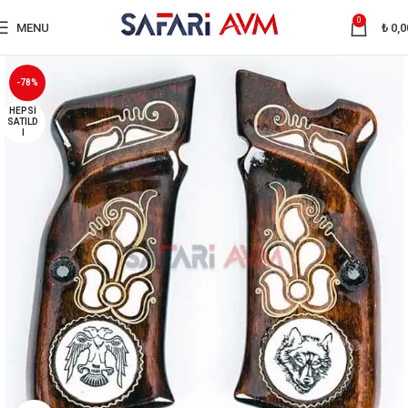
0
MENU
₺
0,0
-78%
HEPSI
SATILD
I