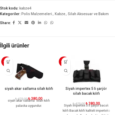
Stok kodu:
kabze4
Kategoriler:
Polis Malzemeleri
,
Kabze
,
Silah Aksesuar ve Bakım
Share:
İlgili ürünler
-20%
-20%
siyah akar sallama silah kılıfı
Siyah impertex 5 li şarjör
silah bacak kılıfı
₺
380,00
₺
475,00
siyah akar sallama silah kılıfı
₺
380,00
₺
475,00
Siyah impertex 5 li şarjör bacak
palaska uygundur.
kılıfı Bacak kılıfı kaliteli imperteks