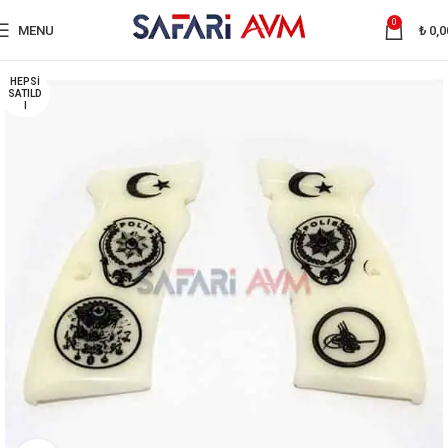
0
MENU
₺
0,0
HEPSI
SATILD
I