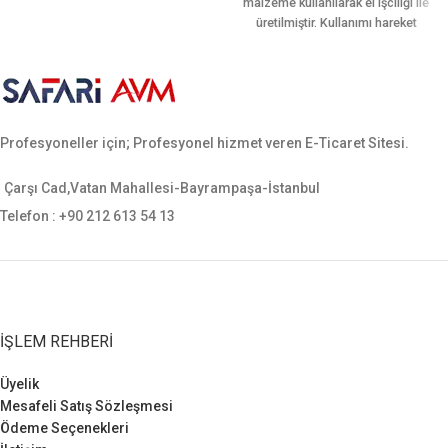
malzeme kullanılarak el işciliği ile
üretilmiştir. Kullanımı hareket
kabiliyetine göre dizayn edilmiştir.
5 adet adet şarjör yeri mevcuttur.
Ergonomik yapısı sayesinde
bacağı sararak hareket rahatlığı
sağlamaktadır. Sarsılmaz, canik,
Profesyoneller için; Profesyonel hizmet veren E-Ticaret Sitesi.
yavuz, baretta cz-75, glock, sig
sauer, smith wesson gibi tüm orta
ebatlı tabancalara uygundur.
Çarşı Cad,Vatan Mahallesi-Bayrampaşa-İstanbul
Telefon : +90 212 613 54 13
İŞLEM REHBERI
Üyelik
Mesafeli Satış Sözleşmesi
Ödeme Seçenekleri