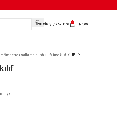
0
ÜYE GIRIŞI / KAYIT OL
₺
0,00
kım
impertex sallama silah kılıfı bez kılıf
ılıf
emniyetli