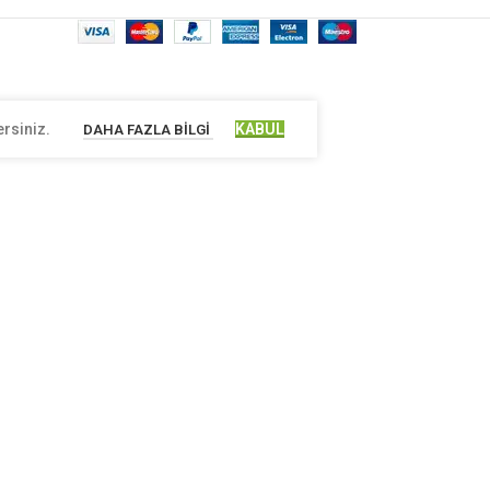
ersiniz.
KABUL
DAHA FAZLA BILGI