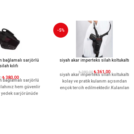
-5%
n bağlamalı sarjörlü
siyah akar imperteks silah koltukaltı
ilah kılıfı
₺
361,00
₺
380,00
siyah akar imperteks silah koltukaltı
₺
380,00
0
n bağlamalı sarjörlü
kolay ve pratik kulanım açısından
 silahınız hem güvenlir
ençok tercih edilmektedir.Kulanılan
de yedek sarjörünüde
malzemesi sayesinde kalitesini ortaya
r silah kılıfı eski ve
koymuştur
k sf uygundur.