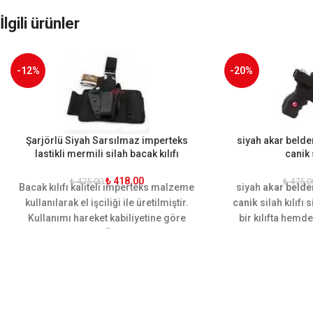
İlgili ürünler
-12%
-20%
Şarjörlü Siyah Sarsılmaz imperteks
siyah akar belde
lastikli mermili silah bacak kılıfı
canik s
₺
418,00
₺
475,00
₺
475,0
Bacak kılıfı kaliteli imperteks malzeme
siyah
akar belde
kullanılarak el işciliği ile üretilmiştir.
canik
silah kılıfı
Kullanımı hareket kabiliyetine göre
bir kılıfta hem
dizayn edilmiştir. Ön ve arkasında iki
koyabileceğiniz bi
şer adet adet ekstra şarjör yeri
yeni cani
mevcuttur. Ergonomik yapısı
sayesinde bacağı sararak hareket
rahatlığı sağlamaktadır. Sarsılmaz,
canik, yavuz, baretta cz-75, glock, sig