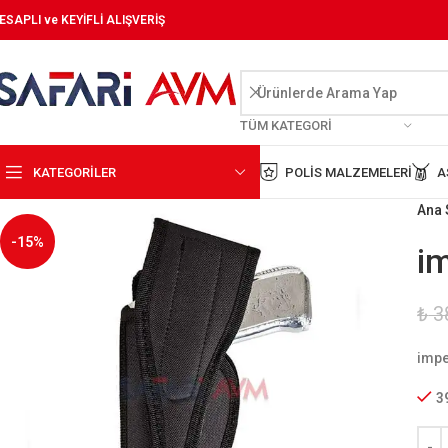
ESAPLI ve KEYİFLİ ALIŞVERİŞ
TÜM KATEGORI
KATEGORİLER
POLIS MALZEMELERI
A
Ana 
-15%
im
₺
3
impe
3