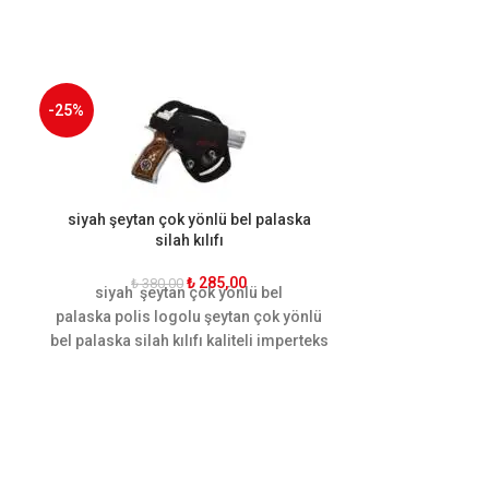
-25%
-25%
siyah şeytan çok yönlü bel palaska
siyah tam kel
silah kılıfı
₺
285,00
₺
380,00
₺
38
siyah şeytan çok yönlü bel
siyah tam kel
palaska polis logolu şeytan çok yönlü
silah kılıfı p
bel palaska silah kılıfı kaliteli imperteks
k
malzeme kullanılarak el işçiliği ile
üretilmiştir. Kullanımı hareket
kabiliyetine göre dizayn edilmiştir.
Ergonomik yapısı sayesinde palaskayı
sararak hareket rahatlığı
sağlamaktadır.