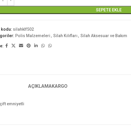
SEPETE EKLE
 kodu:
silahklf502
goriler:
Polis Malzemeleri
,
Silah Kılıfları
,
Silah Aksesuar ve Bakım
e:
AÇIKLAMA
KARGO
çift emniyetli