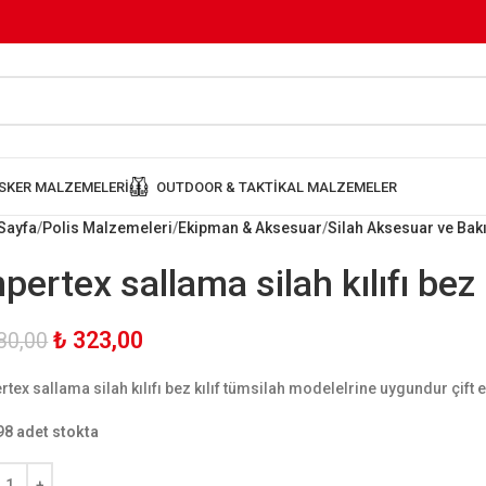
SKER MALZEMELERI
OUTDOOR & TAKTIKAL MALZEMELER
Sayfa
Polis Malzemeleri
Ekipman & Aksesuar
Silah Aksesuar ve Ba
pertex sallama silah kılıfı bez k
₺
323,00
80,00
rtex sallama silah kılıfı bez kılıf tümsilah modelelrine uygundur çift 
98 adet stokta