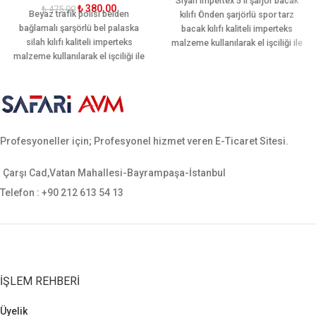
Siyah impertex 5 li şarjör bacak
₺
380,00
₺
475,00
Beyaz trafik polisi belden
kılıfı Önden şarjörlü spor tarz
bağlamalı şarşörlü bel palaska
bacak kılıfı kaliteli imperteks
silah kılıfı kaliteli imperteks
malzeme kullanılarak el işciliği ile
malzeme kullanılarak el işciliği ile
üretilmiştir. Kullanımı hareket
üretilmiştir. Kullanımı hareket
kabiliyetine göre dizayn edilmiştir.
kabiliyetine göre dizayn edilmiştir.
Tek şarjör yeri vardır. Ergonomik
Tek şarjör yeri vardır. Ergonomik
yapısı sayesinde bacağı sararak
yapısı sayesinde palaskayı
hareket rahatlığı sağlamaktadır.
sararak hareket rahatlığı
Sarsılmaz, canik, yavuz, baretta
Profesyoneller için; Profesyonel hizmet veren E-Ticaret Sitesi.
sağlamaktadır. Sarsılmaz, canik,
cz-75, glock, sig sauer, smith
yavuz, baretta cz-75, glock, sig
wesson gibi tüm orta ebatlı
sauer, smith wesson gibi tüm orta
tabancalara uygundur.
Çarşı Cad,Vatan Mahallesi-Bayrampaşa-İstanbul
ebatlı tabancalara uygundur.
Telefon : +90 212 613 54 13
İŞLEM REHBERI
Üyelik