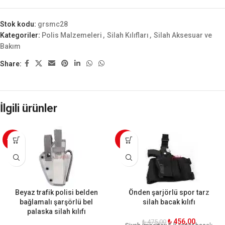
Stok kodu:
grsmc28
Kategoriler:
Polis Malzemeleri
,
Silah Kılıfları
,
Silah Aksesuar ve
Bakım
Share:
İlgili ürünler
-20%
-4%
Beyaz trafik polisi belden
Önden şarjörlü spor tarz
bağlamalı şarşörlü bel
silah bacak kılıfı
palaska silah kılıfı
₺
456,00
₺
475,00