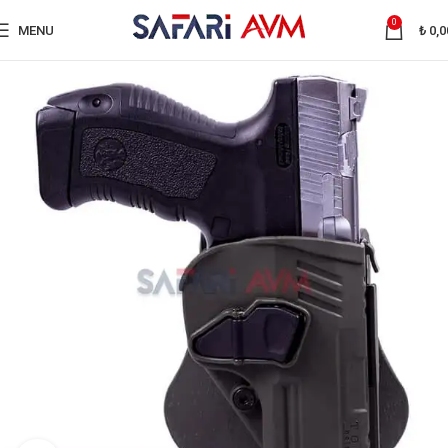
0
MENU
₺
0,0