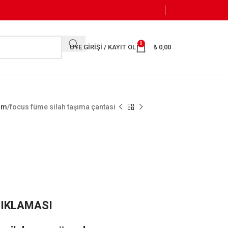
0
ÜYE GIRIŞI / KAYIT OL
₺
0,00
kım
focus füme silah taşıma çantasi
i
ÇIKLAMASI