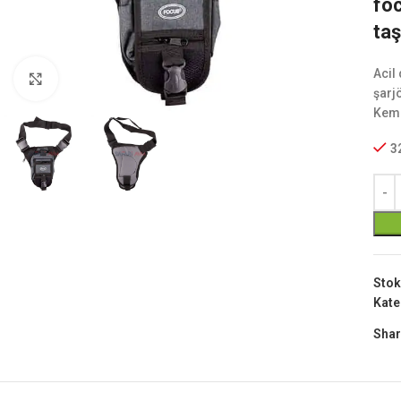
foc
taş
Acil
Büyük Göster
şarj
Keme
3
Stok
Kate
Shar