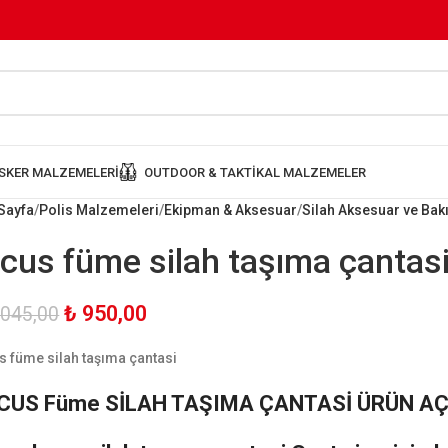
SKER MALZEMELERI
OUTDOOR & TAKTIKAL MALZEMELER
Sayfa
Polis Malzemeleri
Ekipman & Aksesuar
Silah Aksesuar ve Ba
ocus füme silah taşıma çantas
₺
950,00
.045,00
s füme silah taşıma çantasi
CUS Füme SİLAH TAŞIMA ÇANTASİ ÜRÜN A