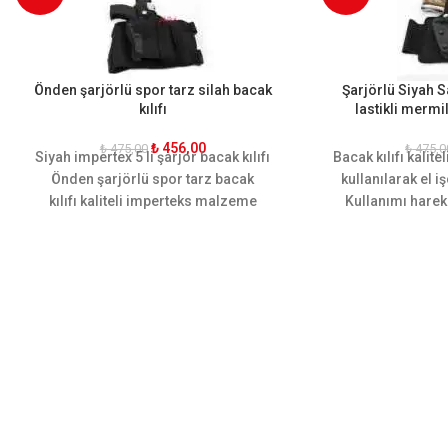
Önden şarjörlü spor tarz silah bacak
Şarjörlü Siyah 
kılıfı
lastikli mermil
₺
456,00
₺
475,00
₺
475,0
Siyah impertex 5 li şarjör bacak kılıfı
Bacak kılıfı kali
Önden şarjörlü spor tarz bacak
kullanılarak el işc
kılıfı kaliteli imperteks malzeme
Kullanımı harek
kullanılarak el işciliği ile üretilmiştir.
dizayn edilmiştir
Kullanımı hareket kabiliyetine göre
şer adet adet 
dizayn edilmiştir. Tek şarjör yeri vardır.
mevcuttur. E
Ergonomik yapısı sayesinde bacağı
sayesinde baca
sararak hareket rahatlığı
rahatlığı sağla
sağlamaktadır. Sarsılmaz, canik,
canik, yavuz, bar
yavuz, baretta cz-75, glock, sig sauer,
sauer, smith w
smith wesson gibi tüm orta ebatlı
ebatlı taban
tabancalara uygundur.