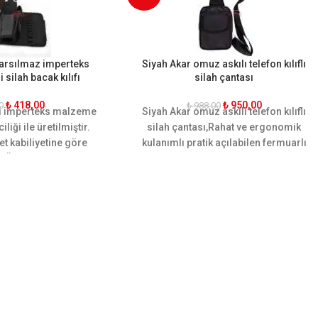
Sarsılmaz imperteks
Siyah Akar omuz askılı telefon kılıflı
i silah bacak kılıfı
silah çantası
₺
418,00
₺
950,00
0
₺
988,00
teli imperteks malzeme
Siyah Akar
omuz askılı telefon kılıflı
iliği ile üretilmiştir.
silah çantas
ı,Rahat ve ergonomik
et kabiliyetine göre
kulanımlı pratik açılabilen fermuarlı
. Ön ve arkasında iki
Siyah Akar omuz askılı telefon kılıflı
ekstra şarjör yeri
silah çantası
kaliteli ve sağlam
rgonomik yapısı
malzemeden
üretilmiştir
ğı sararak hareket
maktadır. Sarsılmaz,
etta cz-75, glock, sig
esson gibi tüm orta
calara uygundur.