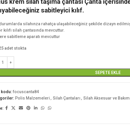
us krem silah taşıma çantasi Çanta içerisinde
ıyabileceğiniz sabitleyici kılıf.
 durumlarda silahınza rahatça ulaşabileceğiniz şekilde dizayn edilmi
ör kılıfı silah çantasında mevcuttur.
re sabitleme aparatı mevcuttur
25 adet stokta
SEPETE EKLE
 kodu:
focuscanta84
goriler:
Polis Malzemeleri
,
Silah Çantaları
,
Silah Aksesuar ve Bakım
e: