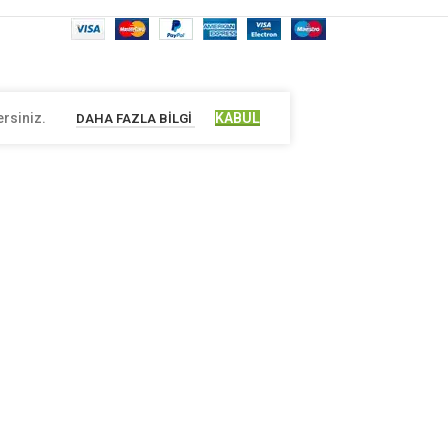
ersiniz.
KABUL
DAHA FAZLA BILGI