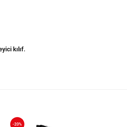
ici kılıf.
-20%
-19%