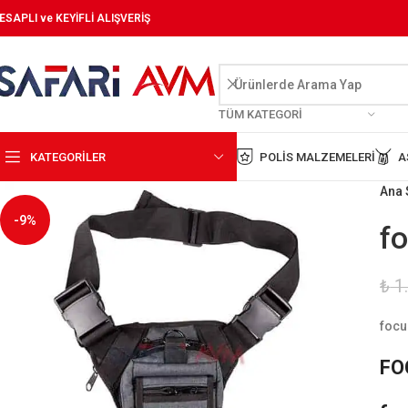
ESAPLI ve KEYİFLİ ALIŞVERİŞ
TÜM KATEGORI
KATEGORİLER
POLIS MALZEMELERI
A
Ana 
-9%
f
₺
1
focu
FO