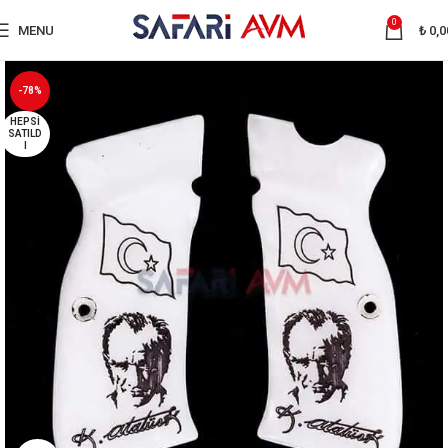
0
MENU
₺
0,0
-78%
HEPSI
SATILD
I