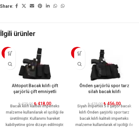
Share:
İlgili ürünler
-12%
-4%
Ahtopot Bacak kılıfı çift
Önden şarjörlü spor tarz
şarjörlü çift emniyetli
silah bacak kılıfı
₺
418,00
₺
456,00
₺
475,00
₺
475,00
Bacak kılıfı kaliteli imperteks
Siyah impertex 5 li şarjör bacak
malzeme kullanılarak el işciliği ile
kılıfı Önden şarjörlü spor tarz
üretilmiştir. Kullanımı hareket
bacak kılıfı kaliteli imperteks
kabiliyetine göre dizayn edilmiştir.
malzeme kullanılarak el işciliği ile
Ön ve arkasında iki şer adet adet
üretilmiştir. Kullanımı hareket
ekstra şarjör yeri mevcuttur.
kabiliyetine göre dizayn edilmiştir.