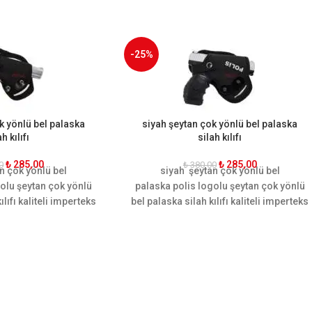
-25%
k yönlü bel palaska
siyah şeytan çok yönlü bel palaska
h kılıfı
silah kılıfı
₺
285,00
₺
285,00
0
₺
380,00
n çok yönlü bel
siyah şeytan çok yönlü bel
golu şeytan çok yönlü
palaska polis logolu şeytan çok yönlü
ılıfı kaliteli imperteks
bel palaska silah kılıfı kaliteli imperteks
arak el işçiliği ile
malzeme kullanılarak el işçiliği ile
 Kullanımı hareket
üretilmiştir. Kullanımı hareket
e dizayn edilmiştir.
kabiliyetine göre dizayn edilmiştir.
 sayesinde palaskayı
Ergonomik yapısı sayesinde palaskayı
reket rahatlığı
sararak hareket rahatlığı
maktadır.
sağlamaktadır.