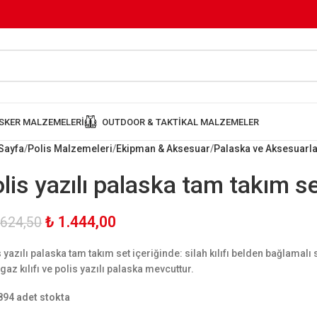
SKER MALZEMELERI
OUTDOOR & TAKTIKAL MALZEMELER
Sayfa
Polis Malzemeleri
Ekipman & Aksesuar
Palaska ve Aksesuarla
lis yazılı palaska tam takım s
₺
1.444,00
.624,50
 yazılı palaska tam takım set içeriğinde: silah kılıfı belden bağlamalı sila
ı,gaz kılıfı ve polis yazılı palaska mevcuttur.
894 adet stokta