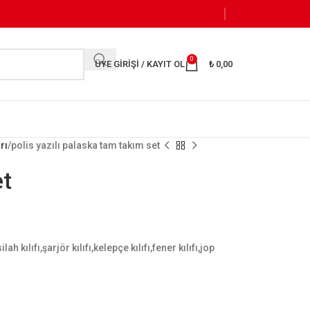
0
ÜYE GIRIŞI / KAYIT OL
₺
0,00
rı
polis yazılı palaska tam takım set
et
h kılıfı,şarjör kılıfı,kelepçe kılıfı,fener kılıfı,jop