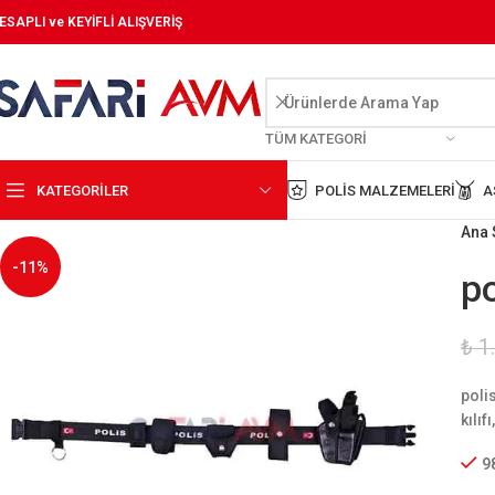
ESAPLI ve KEYİFLİ ALIŞVERİŞ
TÜM KATEGORI
KATEGORİLER
POLIS MALZEMELERI
A
Ana 
-11%
po
₺
1
polis
kılıf
9