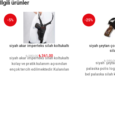
İlgili ürünler
-5%
-25%
siyah akar imperteks silah koltukaltı
siyah şeytan ço
sila
₺
361,00
₺
380,00
siyah akar imperteks silah koltukaltı
₺
380,0
siyah şeyta
kolay ve pratik kulanım açısından
palaska polis lo
ençok tercih edilmektedir.Kulanılan
bel palaska silah k
malzemesi sayesinde kalitesini ortaya
malzeme kullanıl
koymuştur
üretilmiştir.
kabiliyetine gör
Ergonomik yapısı
sararak ha
sağla