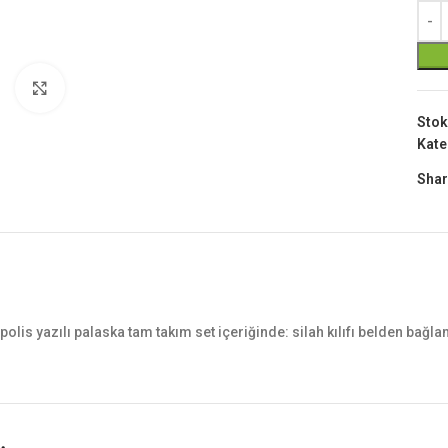
Büyük Göster
Stok
Kate
Shar
polis yazılı palaska tam takım set içeriğinde: silah kılıfı belden bağlamalı