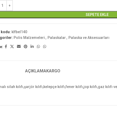
SEPETE EKLE
 kodu:
klfbel140
goriler:
Polis Malzemeleri
,
Palaskalar
,
Palaska ve Aksesuarları
e:
AÇIKLAMA
KARGO
 silah kılıfı,şarjör kılıfı,kelepçe kılıfı,fener kılıfı,jop kılıfı,gaz kılıfı