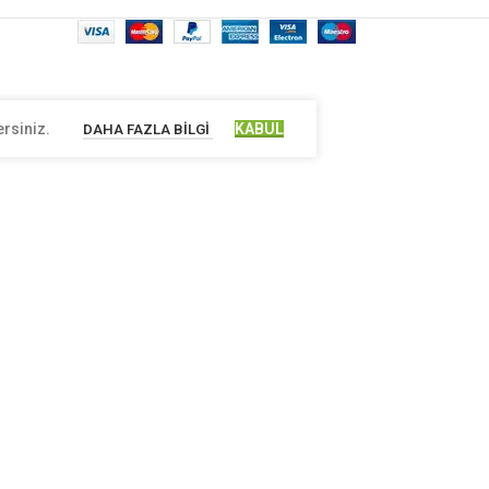
ersiniz.
KABUL
DAHA FAZLA BILGI