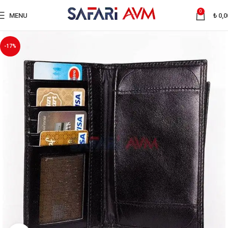
0
MENU
₺
0,0
-17%