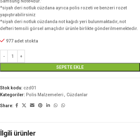
Samsung Note4dür.”
*siyah deri notluk cüzdana ayrıca
polis rozeti ve benzeri rozet
yapıştırabilirsiniz
*siyah deri notluk cüzdanda not kağıdı yeri bulunmaktadır, not
defteri temsili görsel amaçlıdır ürünle birlikte gönderilmemektedir.
977 adet stokta
SEPETE EKLE
Stok kodu:
czd01
Kategoriler:
Polis Malzemeleri
,
Cüzdanlar
Share:
İlgili ürünler