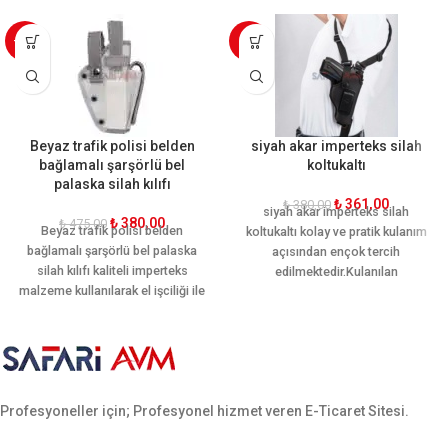
-20%
-5%
Beyaz trafik polisi belden
siyah akar imperteks silah
bağlamalı şarşörlü bel
koltukaltı
palaska silah kılıfı
₺
361,00
₺
380,00
siyah akar imperteks silah
₺
380,00
₺
475,00
Beyaz trafik polisi belden
koltukaltı kolay ve pratik kulanım
bağlamalı şarşörlü bel palaska
açısından ençok tercih
silah kılıfı kaliteli imperteks
edilmektedir.Kulanılan
malzeme kullanılarak el işciliği ile
malzemesi sayesinde kalitesini
üretilmiştir. Kullanımı hareket
ortaya koymuştur
kabiliyetine göre dizayn edilmiştir.
Tek şarjör yeri vardır. Ergonomik
yapısı sayesinde palaskayı
sararak hareket rahatlığı
Profesyoneller için; Profesyonel hizmet veren E-Ticaret Sitesi.
sağlamaktadır. Sarsılmaz, canik,
yavuz, baretta cz-75, glock, sig