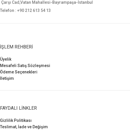
sauer, smith wesson gibi tüm orta
Çarşı Cad,Vatan Mahallesi-Bayrampaşa-İstanbul
ebatlı tabancalara uygundur.
Telefon : +90 212 613 54 13
İŞLEM REHBERI
Üyelik
Mesafeli Satış Sözleşmesi
Ödeme Seçenekleri
İletişim
FAYDALI LINKLER
Gizlilik Politikası
Teslimat, İade ve Değişim