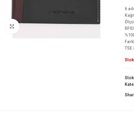
6 ad
Kağı
Ölçü
Büyük Göster
RFID
%100
Fark
TSE 
Stok
Stok
Kate
Shar