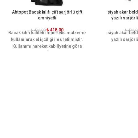
Ahtopot Bacak kılıfı çift şarjörlü çift
siyah akar bel
emniyetli
yazılı sarjörlü
₺
418,00
₺
475,00
₺
475,0
Bacak kılıfı kaliteli imperteks malzeme
siyah akar bel
kullanılarak el işciliği ile üretilmiştir.
yazılı sarjörlü
Kullanımı hareket kabiliyetine göre
dizayn edilmiştir. Ön ve arkasında iki
şer adet adet ekstra şarjör yeri
mevcuttur. Ergonomik yapısı
sayesinde bacağı sararak hareket
rahatlığı sağlamaktadır. Sarsılmaz,
canik, yavuz, baretta cz-75, glock, sig
sauer, smith wesson gibi tüm orta
ebatlı tabancalara uygundur.