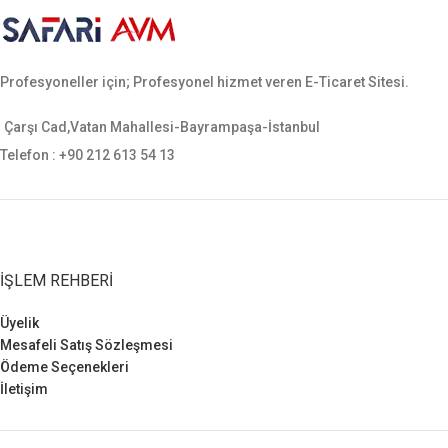
ekstra şarjör yeri mevcuttur.
malzemeden
üretilmiştir
Ergonomik yapısı sayesinde
bacağı sararak hareket rahatlığı
sağlamaktadır. Sarsılmaz, canik,
Profesyoneller için; Profesyonel hizmet veren E-Ticaret Sitesi.
yavuz, baretta cz-75, glock, sig
sauer, smith wesson gibi tüm orta
ebatlı tabancalara uygundur.
Çarşı Cad,Vatan Mahallesi-Bayrampaşa-İstanbul
Telefon : +90 212 613 54 13
İŞLEM REHBERI
Üyelik
Mesafeli Satış Sözleşmesi
Ödeme Seçenekleri
İletişim