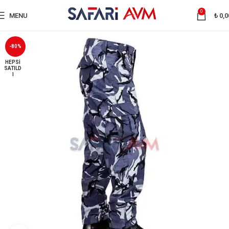
0
MENU
₺
0,0
-80%
HEPSI
SATILD
I