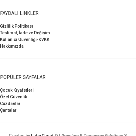
FAYDALI LINKLER
Gizlilik Politikası
Teslimat, İade ve Değişim
Kullanıcı Güvenliği-KVKK
Hakkımızda
POPÜLER SAYFALAR
Çocuk Kıyafetleri
Özel Güvenlik
Cüzdanlar
Çantalar
Created by
LiderCloud
© |
Premium E-Commerce Solutions
®