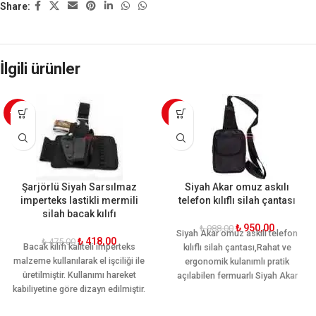
Share:
İlgili ürünler
-12%
-4%
Şarjörlü Siyah Sarsılmaz
Siyah Akar omuz askılı
imperteks lastikli mermili
telefon kılıflı silah çantası
silah bacak kılıfı
₺
950,00
₺
988,00
Siyah Akar
omuz askılı telefon
₺
418,00
₺
475,00
Bacak kılıfı kaliteli imperteks
kılıflı silah çantas
ı,Rahat ve
malzeme kullanılarak el işciliği ile
ergonomik kulanımlı pratik
üretilmiştir. Kullanımı hareket
açılabilen fermuarlı Siyah Akar
kabiliyetine göre dizayn edilmiştir.
omuz askılı telefon kılıflı silah
Ön ve arkasında iki şer adet adet
çantası
kaliteli ve sağlam