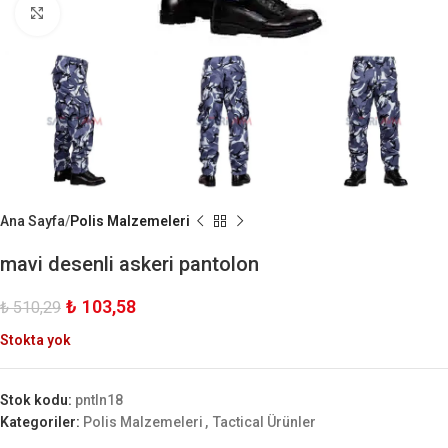
Büyük Göster
Ana Sayfa
Polis Malzemeleri
mavi desenli askeri pantolon
₺
103,58
₺
510,29
Stokta yok
Stok kodu:
pntln18
Kategoriler:
Polis Malzemeleri
,
Tactical Ürünler