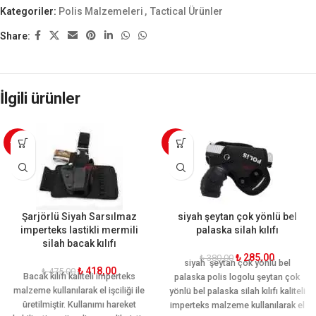
Kategoriler:
Polis Malzemeleri
,
Tactical Ürünler
Share:
İlgili ürünler
-12%
-25%
Şarjörlü Siyah Sarsılmaz
siyah şeytan çok yönlü bel
imperteks lastikli mermili
palaska silah kılıfı
silah bacak kılıfı
₺
285,00
₺
380,00
siyah şeytan çok yönlü bel
₺
418,00
₺
475,00
Bacak kılıfı kaliteli imperteks
palaska polis logolu şeytan çok
malzeme kullanılarak el işciliği ile
yönlü bel palaska silah kılıfı kaliteli
üretilmiştir. Kullanımı hareket
imperteks malzeme kullanılarak el