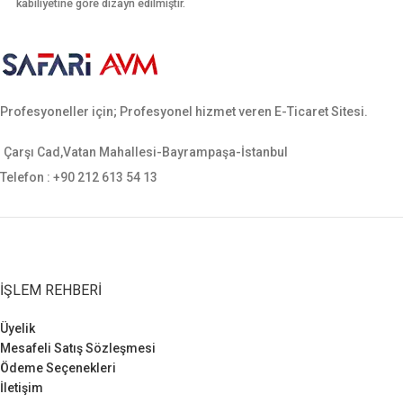
kabiliyetine göre dizayn edilmiştir.
işçiliği ile üretilmiştir. Kullanımı
Ön ve arkasında iki şer adet adet
hareket kabiliyetine göre dizayn
ekstra şarjör yeri mevcuttur.
edilmiştir. Ergonomik yapısı
Ergonomik yapısı sayesinde
sayesinde palaskayı sararak
bacağı sararak hareket rahatlığı
hareket rahatlığı sağlamaktadır.
sağlamaktadır. Sarsılmaz, canik,
Profesyoneller için; Profesyonel hizmet veren E-Ticaret Sitesi.
yavuz, baretta cz-75, glock, sig
sauer, smith wesson gibi tüm orta
ebatlı tabancalara uygundur.
Çarşı Cad,Vatan Mahallesi-Bayrampaşa-İstanbul
Telefon : +90 212 613 54 13
İŞLEM REHBERI
Üyelik
Mesafeli Satış Sözleşmesi
Ödeme Seçenekleri
İletişim