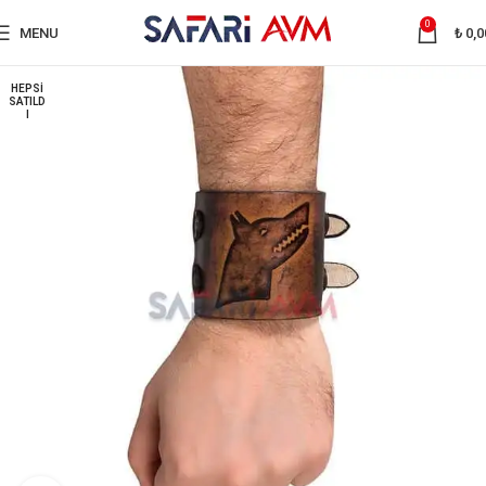
0
MENU
₺
0,0
HEPSI
SATILD
I