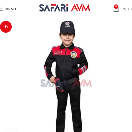
0
MENU
₺
0,0
-8%