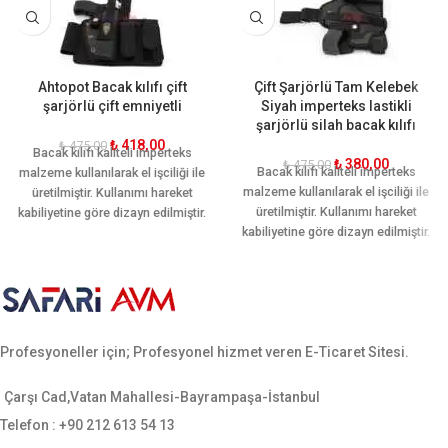
Ahtopot Bacak kılıfı çift
Çift Şarjörlü Tam Kelebek
şarjörlü çift emniyetli
Siyah imperteks lastikli
şarjörlü silah bacak kılıfı
₺
418,00
₺
475,00
Bacak kılıfı kaliteli imperteks
₺
380,00
₺
475,00
Bacak kılıfı kaliteli imperteks
malzeme kullanılarak el işciliği ile
malzeme kullanılarak el işciliği ile
üretilmiştir. Kullanımı hareket
üretilmiştir. Kullanımı hareket
kabiliyetine göre dizayn edilmiştir.
kabiliyetine göre dizayn edilmiştir.
Ön ve arkasında iki şer adet adet
Ön ve arkasında bir şer adet adet
ekstra şarjör yeri mevcuttur.
ekstra şarjör yeri mevcuttur.
Ergonomik yapısı sayesinde
Ergonomik yapısı sayesinde
bacağı sararak hareket rahatlığı
bacağı sararak hareket rahatlığı
sağlamaktadır. Sarsılmaz, canik,
sağlamaktadır. Sarsılmaz, canik,
yavuz, baretta cz-75, glock, sig
Profesyoneller için; Profesyonel hizmet veren E-Ticaret Sitesi.
yavuz, baretta cz-75, glock, sig
sauer, smith wesson gibi tüm orta
sauer, smith wesson gibi tüm orta
ebatlı tabancalara uygundur.
ebatlı tabancalara uygundur.
Çarşı Cad,Vatan Mahallesi-Bayrampaşa-İstanbul
Telefon : +90 212 613 54 13