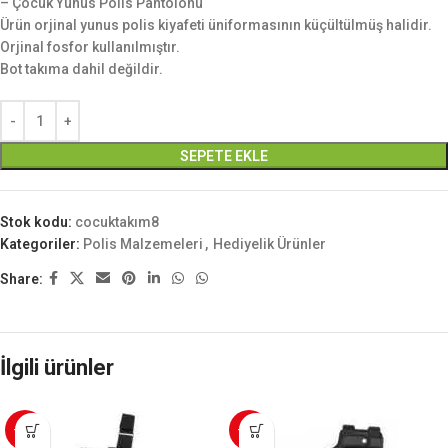
– Çocuk Yunus Polis Pantolonu
Ürün orjinal yunus polis kiyafeti üniformasının küçültülmüş halidir.
Orjinal fosfor kullanılmıştır.
Bot takıma dahil değildir.
SEPETE EKLE
Stok kodu:
cocuktakım8
Kategoriler:
Polis Malzemeleri
,
Hediyelik Ürünler
Share:
İlgili ürünler
-12%
-20%