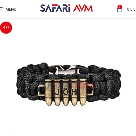
0
MENU
₺
0,0
-17%