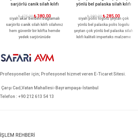
sarjörlü canik silah kılıfı
yönlü bel palaska silah kılıfı
₺
380,00
₺
285,00
₺
475,00
₺
380,00
siyah
akar belden bağlamalı
siyah polis logolu şeytan çok
sarjörlü canik
silah kılıfı silahınız
yönlü bel palaska polis logolu
hem güvenlir bir kılıfta hemde
şeytan çok yönlü bel palaska silah
yedek sarjörünüde
kılıfı kaliteli imperteks malzeme
koyabileceğiniz bir silah kılıfı eski
kullanılarak el işçiliği ile üretilmiştir.
ve yeni canik sf uygundur.
Kullanımı hareket kabiliyetine göre
dizayn edilmiştir. Ergonomik yapısı
sayesinde palaskayı sararak
hareket rahatlığı sağlamaktadır.
Profesyoneller için; Profesyonel hizmet veren E-Ticaret Sitesi.
Tüm silahlara uygun
Çarşı Cad,Vatan Mahallesi-Bayrampaşa-İstanbul
Telefon : +90 212 613 54 13
İŞLEM REHBERI