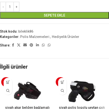
SEPETE EKLE
Stok kodu:
bileklik86
Kategoriler:
Polis Malzemeleri
,
Hediyelik Ürünler
Share:
İlgili ürünler
-20%
-25%
siyah akar belden bağlamalı
siyah polis logolu şeytan çok