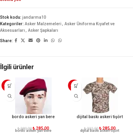
Stok kodu:
jandarma10
Kategoriler:
Asker Malzemeleri
,
Asker Üniforma Kıyafet ve
Aksesuarları
,
Asker Şapkaları
Share:
İlgili ürünler
-25%
-14%
bordo askeri yan bere
dijital baskı askeri tişört
₺
285,00
₺
285,00
₺
380,00
₺
332,50
bordo askeri yan bere
dijital baskı askeri tişört