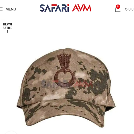
0
MENU
₺
0,0
HEPSI
SATILD
I